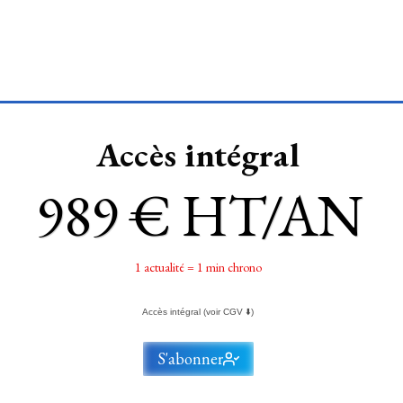
Accès intégral
989 € HT/AN
1 actualité = 1 min chrono
Accès intégral (voir CGV ⬇️)
S'abonner