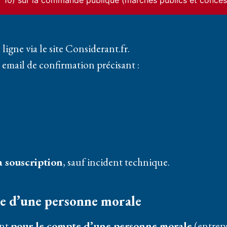
ur 10) sur la commande publique (marchés publics et conces
gne via le site Considerant.fr.
email de confirmation précisant :
 souscription
, sauf incident technique.
te d’une personne morale
ent
pour le compte d’une personne morale
(entrepri