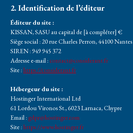
2. Identification de l’éditeur
Éditeur du site :
KISSAN, SASU au capital de [à compléter] €
Siège social : 20 rue Charles Perron, 44100 Nantes
SIREN : 949 945 372
Adresse e-mail :
contact@considerant.fr
Site :
https://considerant.fr
Hébergeur du site :
Hostinger International Ltd
61 Lordou Vironos St., 6023 Larnaca, Chypre
Email :
gdpr@hostinger.com
Site :
https://www.hostinger.fr