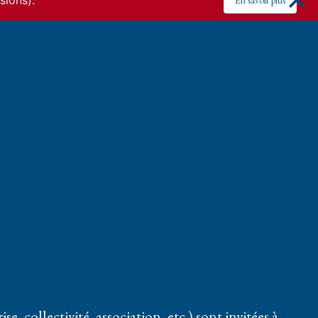
sions).
En savoir plus
se, collectivité, association, etc.) sont invitées à