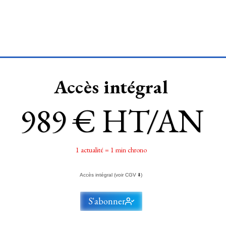
Accès intégral
989 € HT/AN
1 actualité = 1 min chrono
Accès intégral (voir CGV ⬇️)
S'abonner