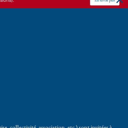
sions).
En savoir plus
se, collectivité, association, etc.) sont invitées à