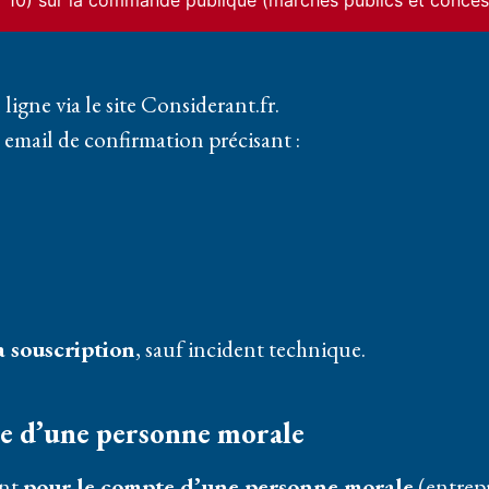
ur 10) sur la commande publique (marchés publics et conces
gne via le site Considerant.fr.
email de confirmation précisant :
 souscription
, sauf incident technique.
te d’une personne morale
ent
pour le compte d’une personne morale
(entrepri