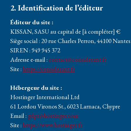
2. Identification de l’éditeur
Éditeur du site :
KISSAN, SASU au capital de [à compléter] €
Siège social : 20 rue Charles Perron, 44100 Nantes
SIREN : 949 945 372
Adresse e-mail :
contact@considerant.fr
Site :
https://considerant.fr
Hébergeur du site :
Hostinger International Ltd
61 Lordou Vironos St., 6023 Larnaca, Chypre
Email :
gdpr@hostinger.com
Site :
https://www.hostinger.fr