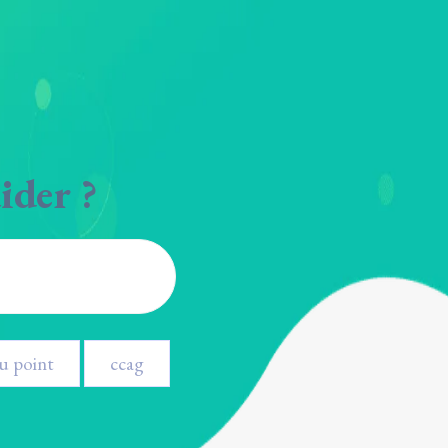
ider ?
u point
ccag