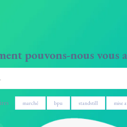
nt pouvons-nous vous a
ires
marché
bpu
standstill
mise a