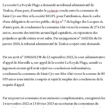
La société La Royale Plage a demandé au tribunal administratif de
Toulon, d'une part, d'annuler le
contrat
conclu entre la commune de
Saint-Cyr-sur-Mer et la société MGPL pour l'attribution, dans le cadre
d'une délégation de service public, du
lot
n° 7 de la plage des Lecques et,
d'autre part, de condamner la commune à lui verser la somme de 274 116
euros, assortie des intérêts au taux légal capitalisés, en réparation des
préjudices qu'elle estime avoir subis. Par un jugement n° 1602326 du 16
janvier 2020, le tribunal administratif de Toulon a rejeté cette demande.
Par un arrêt n° 20MA01238 du 12 septembre 2022, la cour administrative
d'appel de Marseille a, sur appel de la société La Royale Plage, annulé ce
jugement en tant qu'il avait rejeté ses conclusions indemnitaires,
condamné la commune de Saint-Cyr-sur-Mer à lui verser la somme de 80
039 euros tous intérêts compris et rejeté le surplus des conclusions de la
requête d'appel.
Par un pourvoi sommaire et un mémoire complémentaire, enregistrés les
14 novembre 2022 et 13 février 2023 au secrétariat du contentieux du