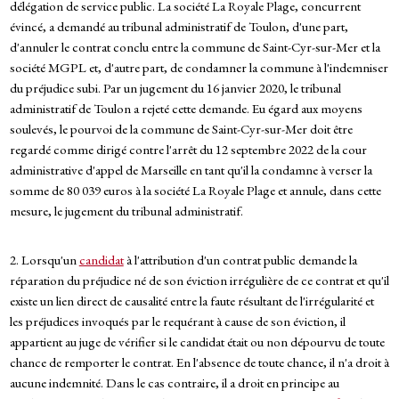
délégation de service public. La société La Royale Plage, concurrent
évincé, a demandé au tribunal administratif de Toulon, d'une part,
d'annuler le contrat conclu entre la commune de Saint-Cyr-sur-Mer et la
société MGPL et, d'autre part, de condamner la commune à l'indemniser
du préjudice subi. Par un jugement du 16 janvier 2020, le tribunal
administratif de Toulon a rejeté cette demande. Eu égard aux moyens
soulevés, le pourvoi de la commune de Saint-Cyr-sur-Mer doit être
regardé comme dirigé contre l'arrêt du 12 septembre 2022 de la cour
administrative d'appel de Marseille en tant qu'il la condamne à verser la
somme de 80 039 euros à la société La Royale Plage et annule, dans cette
mesure, le jugement du tribunal administratif.
2. Lorsqu'un
candidat
à l'attribution d'un contrat public demande la
réparation du préjudice né de son éviction irrégulière de ce contrat et qu'il
existe un lien direct de causalité entre la faute résultant de l'irrégularité et
les préjudices invoqués par le requérant à cause de son éviction, il
appartient au juge de vérifier si le candidat était ou non dépourvu de toute
chance de remporter le contrat. En l'absence de toute chance, il n'a droit à
aucune indemnité. Dans le cas contraire, il a droit en principe au