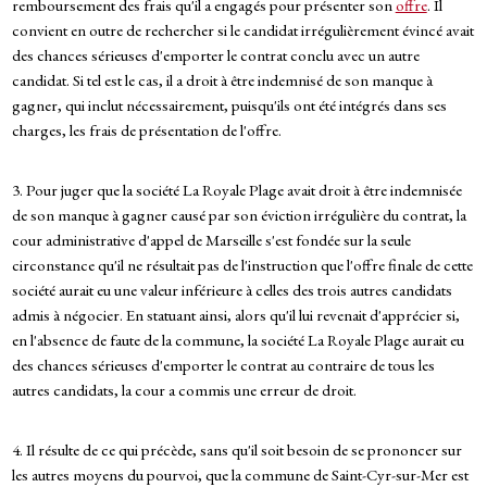
remboursement des frais qu'il a engagés pour présenter son
offre
. Il
convient en outre de rechercher si le candidat irrégulièrement évincé avait
des chances sérieuses d'emporter le contrat conclu avec un autre
candidat. Si tel est le cas, il a droit à être indemnisé de son manque à
gagner, qui inclut nécessairement, puisqu'ils ont été intégrés dans ses
charges, les frais de présentation de l'offre.
3. Pour juger que la société La Royale Plage avait droit à être indemnisée
de son manque à gagner causé par son éviction irrégulière du contrat, la
cour administrative d'appel de Marseille s'est fondée sur la seule
circonstance qu'il ne résultait pas de l'instruction que l'offre finale de cette
société aurait eu une valeur inférieure à celles des trois autres candidats
admis à négocier. En statuant ainsi, alors qu'il lui revenait d'apprécier si,
en l'absence de faute de la commune, la société La Royale Plage aurait eu
des chances sérieuses d'emporter le contrat au contraire de tous les
autres candidats, la cour a commis une erreur de droit.
4. Il résulte de ce qui précède, sans qu'il soit besoin de se prononcer sur
les autres moyens du pourvoi, que la commune de Saint-Cyr-sur-Mer est