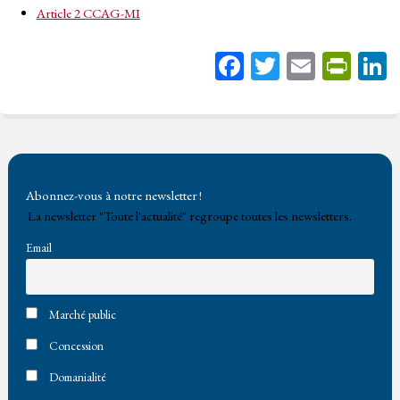
Article 2 CCAG-MI
Fa
T
E
Pr
ce
wi
m
in
bo
tt
ail
tF
ok
er
rie
n
Abonnez-vous à notre newsletter !
dl
La newsletter "Toute l'actualité" regroupe toutes les newsletters.
y
Email
Marché public
Concession
Domanialité