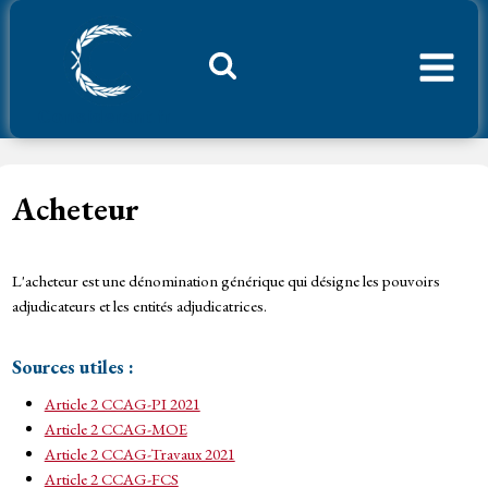
Aller
au
contenu
Considerant.fr
Acheteur
L'acheteur est une dénomination générique qui désigne les pouvoirs
adjudicateurs et les entités adjudicatrices.
Sources utiles :
Article 2 CCAG-PI 2021
Article 2 CCAG-MOE
Article 2 CCAG-Travaux 2021
Article 2 CCAG-FCS