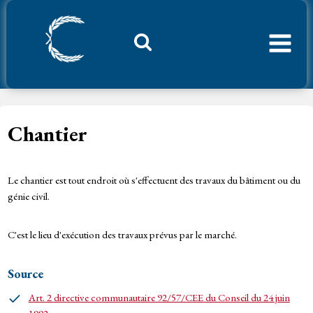
Aller
au
contenu
Considerant.fr
Chantier
Le chantier est tout endroit où s'effectuent des travaux du bâtiment ou du
génie civil.
C'est le lieu d'exécution des travaux prévus par le marché.
Source
Art. 2 directive communautaire 92/57/CEE du Conseil du 24 juin