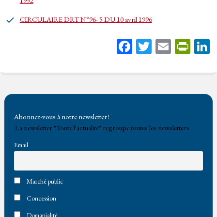
1992
CIRCULAIRE DRT N°96- 5 DU 10 avril 1996
Fa
T
E
Pr
ce
wi
m
in
bo
tt
ail
tF
ok
er
rie
n
Abonnez-vous à notre newsletter !
dl
La newsletter "Toute l'actualité" regroupe toutes les newsletters.
y
Email
Marché public
Concession
Domanialité