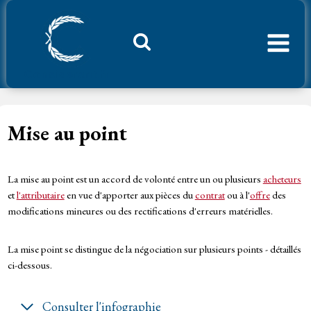
Aller
au
contenu
Considerant.fr
Mise au point
La mise au point est un accord de volonté entre un ou plusieurs
acheteurs
et
l'attributaire
en vue d'apporter aux pièces du
contrat
ou à l'
offre
des
modifications mineures ou des rectifications d'erreurs matérielles.
La mise point se distingue de la négociation sur plusieurs points - détaillés
ci-dessous.
Consulter l'infographie