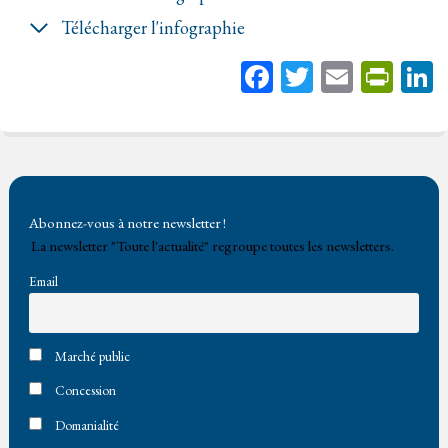
Télécharger l'infographie
Fa
T
E
Pr
ce
wi
m
in
bo
tt
ail
tF
ok
er
rie
n
Abonnez-vous à notre newsletter !
dl
La newsletter "Toute l'actualité" regroupe toutes les newsletters.
y
Email
Marché public
Concession
Domanialité