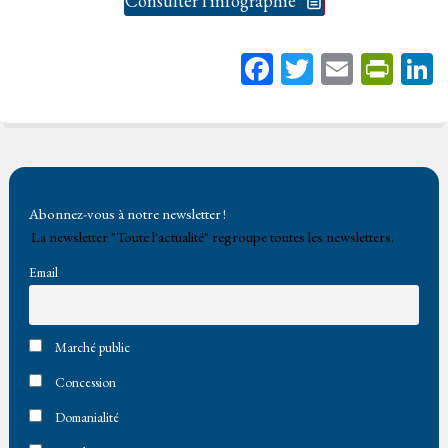
Consulter l'infographie
Fa
T
E
Pr
ce
wi
m
in
bo
tt
ail
tF
ok
er
rie
n
Abonnez-vous à notre newsletter !
dl
La newsletter "Toute l'actualité" regroupe toutes les newsletters.
y
Email
Marché public
Concession
Domanialité