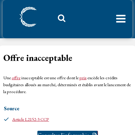
Aller
au
contenu
Considerant.fr
Offre inacceptable
Une
offre
inacceptable est une offre dont le
prix
excède les crédits
budgétaires alloués au marché, déterminés et établis avant le lancement de
la procédure.
Source
Article L2152-3 CCP