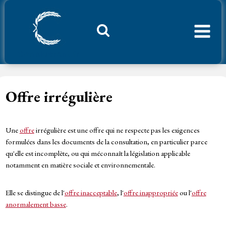
Aller
au
contenu
Considerant.fr
Offre irrégulière
Une
offre
irrégulière est une offre qui ne respecte pas les exigences
formulées dans les documents de la consultation, en particulier parce
qu'elle est incomplète, ou qui méconnaît la législation applicable
notamment en matière sociale et environnementale.
Elle se distingue de l'
offre inacceptable
, l'
offre inappropriée
ou l'
offre
anormalement basse
.