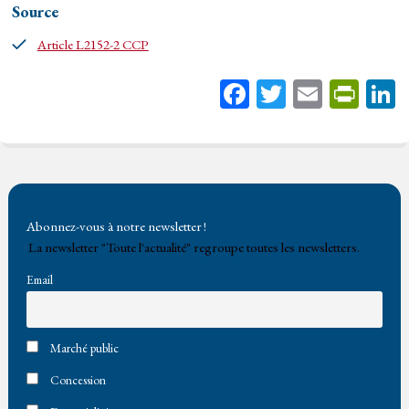
Source
Article L2152-2 CCP
Fa
T
E
Pr
ce
wi
m
in
bo
tt
ail
tF
ok
er
rie
n
Abonnez-vous à notre newsletter !
dl
La newsletter "Toute l'actualité" regroupe toutes les newsletters.
y
Email
Marché public
Concession