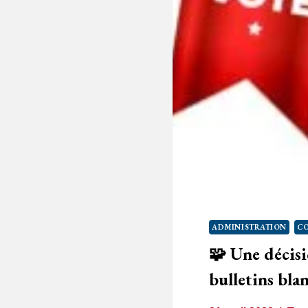
ADMINISTRATION
CO
🧩 Une décisio
bulletins bla