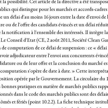
la possibilité. Cet article de la directive a été transposé
blics qui distingue pour les marchés et accords-cadres
 un délai d'au moins 16 jours entre la date d'envoi de 
re ou de l'offre des candidats évincés et un délai réduit
la notification à l'ensemble des intéressés. Il intègre l
. Le Conseil d'Etat (CE, 2 août 2011, Société Clean Ga
s de computation de ce délai de suspension : ce « délai
uvoir adjudicateur entre l'envoi aux concurrents évincé
didature ou de leur offre et la conclusion du marché es
 computation s'opère de date à date. » Cette interprét
position opérée par le Gouvernement. La circulaire du 1
es bonnes pratiques en matière de marchés publics rap
ionnés dans le code des marchés publics sont des délais
hômés et fériés (point 10.2.2). La fiche technique intit