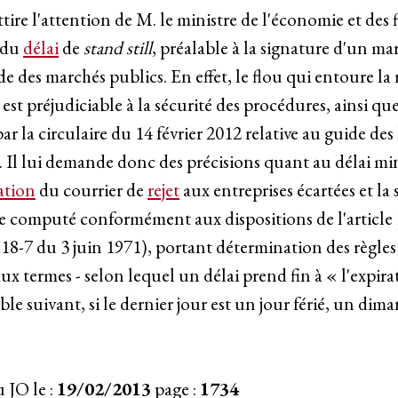
ttire l'attention de M. le ministre de l'économie et des 
 du
délai
de
stand still
, préalable à la signature d'un m
ode des marchés publics. En effet, le flou qui entoure l
est préjudiciable à la sécurité des procédures, ainsi qu
ar la circulaire du 14 février 2012 relative au guide de
. Il lui demande donc des précisions quant au délai m
ation
du courrier de
rejet
aux entreprises écartées et la
re computé conformément aux dispositions de l'article
8-7 du 3 juin 1971), portant détermination des règles
aux termes - selon lequel un délai prend fin à « l'expira
le suivant, si le dernier jour est un jour férié, un di
 JO le :
19/02/2013
page :
1734