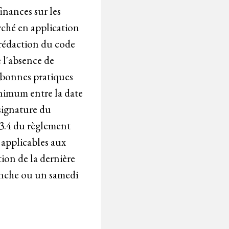
finances sur les
arché en application
a rédaction du code
e l'absence de
s bonnes pratiques
inimum entre la date
 signature du
 3.4 du règlement
 applicables aux
tion de la dernière
manche ou un samedi