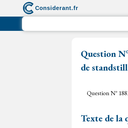
Aller
Considerant.fr
au
contenu
Question N° 
de standstill
Question N° 18835
Texte de la 