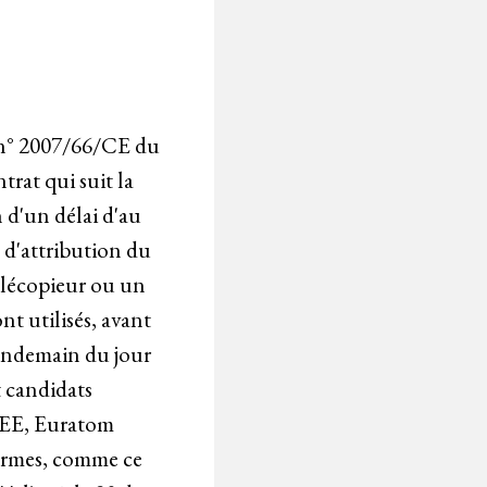
ve n° 2007/66/CE du
trat qui suit la
n d'un délai d'au
 d'attribution du
élécopieur ou un
t utilisés, avant
lendemain du jour
t candidats
 CEE, Euratom
termes, comme ce