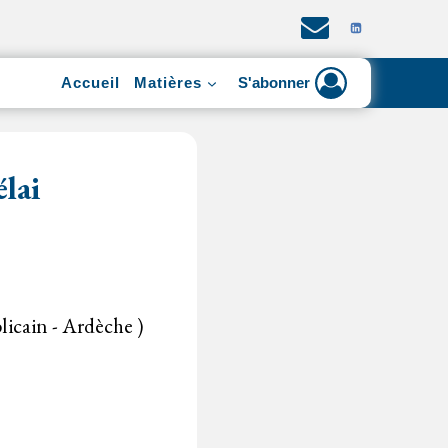
Accueil
Matières
S'abonner
lai
licain - Ardèche )