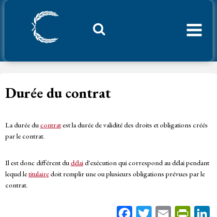
Aller
au
contenu
Considerant.fr
Durée du contrat
La durée du
contrat
est la durée de validité des droits et obligations créés
par le contrat.
Il est donc différent du
délai
d'exécution qui correspond au délai pendant
lequel le
titulaire
doit remplir une ou plusieurs obligations prévues par le
contrat.
Fa
T
E
Pr