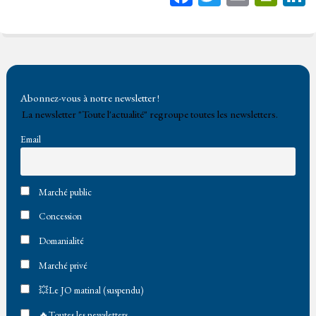
ce
wi
m
in
bo
tt
ail
tF
ok
er
rie
n
Abonnez-vous à notre newsletter !
dl
La newsletter "Toute l'actualité" regroupe toutes les newsletters.
y
Email
Marché public
Concession
Domanialité
Marché privé
💥Le JO matinal (suspendu)
🔥Toutes les newsletters