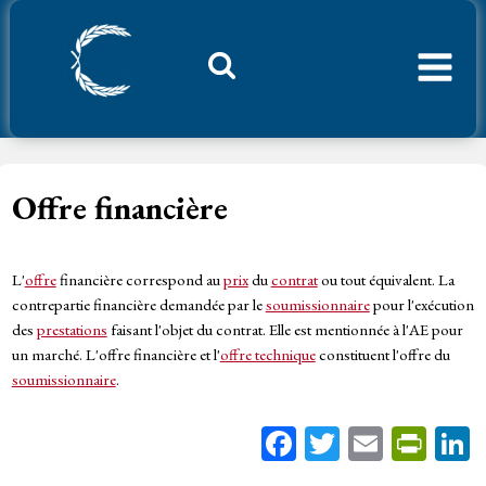
Aller
au
contenu
Considerant.fr
Offre financière
L'
offre
financière correspond au
prix
du
contrat
ou tout équivalent. La
contrepartie financière demandée par le
soumissionnaire
pour l'exécution
des
prestations
faisant l'objet du contrat. Elle est mentionnée à l'AE pour
un marché. L'offre financière et l'
offre technique
constituent l'offre du
soumissionnaire
.
Fa
T
E
Pr
ce
wi
m
in