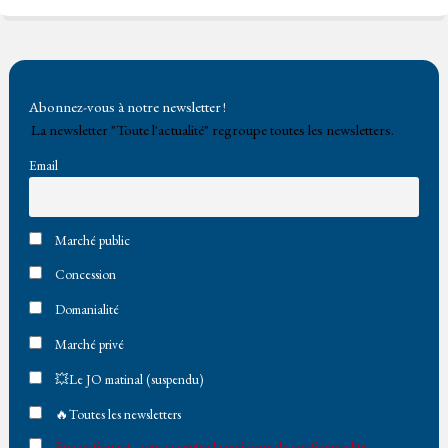
bo
tt
ail
tF
ok
er
rie
n
Abonnez-vous à notre newsletter !
dl
La newsletter "Toute l'actualité" regroupe toutes les newsletters.
y
Email
Marché public
Concession
Domanialité
Marché privé
💥Le JO matinal (suspendu)
🔥Toutes les newsletters
En continuant, vous acceptez la politique de confidentialité