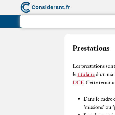
Aller
Considerant.fr
au
contenu
Prestations
Les prestations sont
le
titulaire
d'un marc
DCE
. Cette termin
Dans le cadre 
"missions" ou "