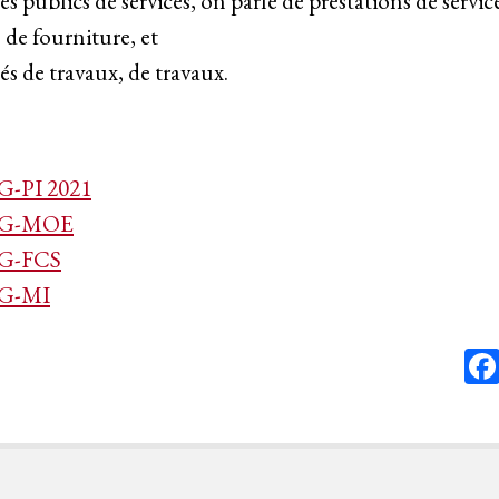
s publics de services, on parle de prestations de servic
 de fourniture, et
s de travaux, de travaux.
G-PI 2021
CAG-MOE
AG-FCS
AG-MI