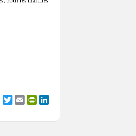
es, pour les marchés
Fa
T
E
Pr
Li
ce
wi
m
in
nk
bo
tt
ail
tF
ed
ok
er
rie
In