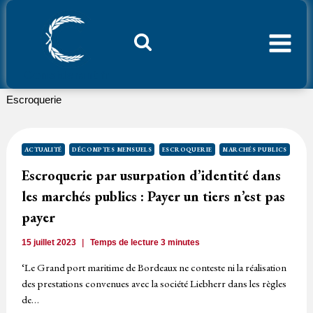
Aller
au
contenu
Considerant.fr
Escroquerie
ACTUALITÉ
DÉCOMPTES MENSUELS
ESCROQUERIE
MARCHÉS PUBLICS
Escroquerie par usurpation d’identité dans
les marchés publics : Payer un tiers n’est pas
payer
15 juillet 2023
Temps de lecture
3
minutes
‘Le Grand port maritime de Bordeaux ne conteste ni la réalisation
des prestations convenues avec la société Liebherr dans les règles
de…