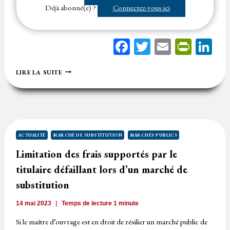
marché de…...
Déjà abonné(e) ?
Connectez-vous ici
Facebook
Twitter
Email
Print
Li
MARCHÉ
LIRE LA SUITE
DE
SUBSTITUTION
SANS
METTRE
LE
TITULAIRE
À
ACTUALITÉ
MARCHÉ DE SUBSTITUTION
MARCHÉS PUBLICS
MÊME
Limitation des frais supportés par le
D’ÉMETTRE
DES
titulaire défaillant lors d’un marché de
OBSERVATIONS
:
substitution
FRAIS
ET
14 mai 2023
Temps de lecture
1
minute
RISQUES
À
Si le maître d’ouvrage est en droit de résilier un marché public de
LA