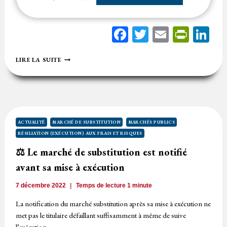
Facebook
Twitter
Email
Print
Li
⚖️
LIRE LA SUITE
LA
MÉCONNAISSANCE
DU
DROIT
DE
SUIVI
D’UN
ACTUALITÉ
MARCHÉ DE SUBSTITUTION
MARCHÉS PUBLICS
MARCHÉ
RÉSILIATION (EXÉCUTION) AUX FRAIS ET RISQUES
DE
SUBSTITUTION
⚖️ Le marché de substitution est notifié
FAIT
avant sa mise à exécution
SUPPORTER
À
L’ACHETEUR
7 décembre 2022
Temps de lecture
1
minute
LES
La notification du marché substitution après sa mise à exécution ne
FRAIS
met pas le titulaire défaillant suffisamment à même de suive
l’exécution…