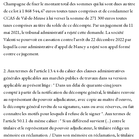
Champagne de fixer le montant total des sommes qui lui sont dues au titre
de ce lot à 1 868 544,47 euros toutes taxes comprises et de condamner le
CCAS de Val-de-Meuse à lui verser la somme de 271 300 euros toutes
taxes comprises au titre du solde de ce décompte. Par un jugement du 11
mai 2021, le tribunal administratif a rejeté cette demande. La société
Valenti se pourvoit en cassation contre l'arrêt du 22 décembre 2022 par
lequel la cour administrative d'appel de Nancy a rejeté son appel formé
contre ce jugement.
2. Aux termes de l'article 13.4.4 du cahier des clauses administratives
générales applicables aux marchés publics de travaux dans sa version
applicable au présent litige : " Dans un délai de quarante-cinq jours
compté à partir de la notification du décompte général, le titulaire renvoie
au représentant du pouvoir adjudicateur, avec copie au maître d'oeuvre,
le décompte général revêtu de sa signature, sans ou avec réserves, ou fait
connaître les motifs pour lesquels il refuse de le signer ". Aux termes de
l'article 50.1.1 du même cahier : " Si un différend survient (...) entre le
titulaire et le représentant du pouvoir adjudicateur, le titulaire rédige un
mémoire en réclamation. / Dans son mémoire en réclamation, le titulaire