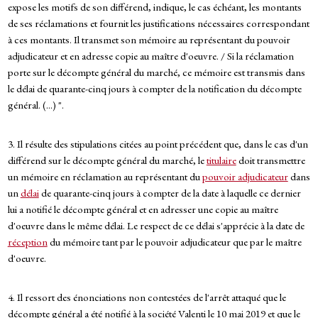
expose les motifs de son différend, indique, le cas échéant, les montants
de ses réclamations et fournit les justifications nécessaires correspondant
à ces montants. Il transmet son mémoire au représentant du pouvoir
adjudicateur et en adresse copie au maître d'oeuvre. / Si la réclamation
porte sur le décompte général du marché, ce mémoire est transmis dans
le délai de quarante-cinq jours à compter de la notification du décompte
général. (...) ".
3. Il résulte des stipulations citées au point précédent que, dans le cas d'un
différend sur le décompte général du marché, le
titulaire
doit transmettre
un mémoire en réclamation au représentant du
pouvoir adjudicateur
dans
un
délai
de quarante-cinq jours à compter de la date à laquelle ce dernier
lui a notifié le décompte général et en adresser une copie au maître
d'oeuvre dans le même délai. Le respect de ce délai s'apprécie à la date de
réception
du mémoire tant par le pouvoir adjudicateur que par le maître
d'oeuvre.
4. Il ressort des énonciations non contestées de l'arrêt attaqué que le
décompte général a été notifié à la société Valenti le 10 mai 2019 et que le