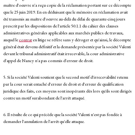
maître d'oeuvre n'a reçu copie de la réclamation portant sur ce décompte
que le 25 juin 2019. En en déduisant que le mémoire en réclamation avait
été transmis au maître d'oeuvre au-delà du délai de quarante-cinq jours
prescrit par les dispositions de l'article 50.1.1 du cahier des clauses
administratives générales applicables aux marchés publics de travaux,
auquel le
contrat
en litige se réfère sans y déroger et qu'ainsi, le décompte
général était devenu définitif et la demande présentée par la société Valenti
devant le tribunal administratif était irrecevable, la cour administrative
d'appel de Nancy n'a pas commis d'erreur de droit.
5. Si la société Valenti soutient que le second motif d'irrecevabilité retenu
par la cour serait entaché d'erreur de droit et d'erreur de qualification
juridique des faits, ces moyens sont inopérants dès lors qu'ils sont dirigés
contre un motif surabondant de l'arrêt attaqué.
6. Il résulte de ce qui précède que la société Valenti n'est pas fondée à
demander l'annulation de l'arrêt qu'elle attaque.