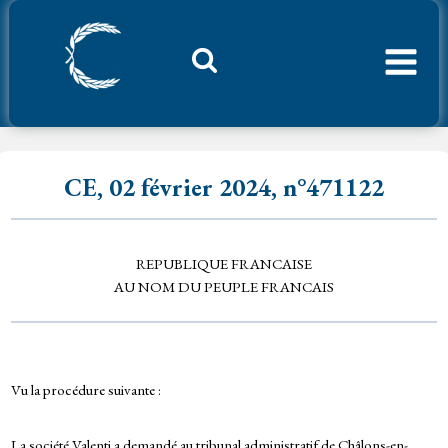
Aller
au
contenu
Considerant.fr
CE, 02 février 2024, n°471122
REPUBLIQUE FRANCAISE
AU NOM DU PEUPLE FRANCAIS
Vu la procédure suivante :
La société Valenti a demandé au tribunal administratif de Châlons-en-