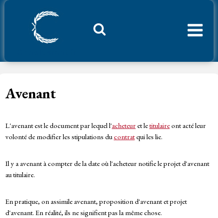
Aller
au
contenu
Considerant.fr
Avenant
L'avenant est le document par lequel l'
acheteur
et le
titulaire
ont acté leur
volonté de modifier les stipulations du
contrat
qui les lie.
Il y a avenant à compter de la date où l'acheteur notifie le projet d'avenant
au titulaire.
En pratique, on assimile avenant, proposition d'avenant et projet
d'avenant. En réalité, ils ne signifient pas la même chose.