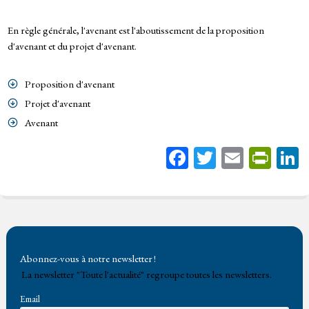
En règle générale, l'avenant est l'aboutissement de la proposition
d'avenant et du projet d'avenant.
Proposition d'avenant
Projet d'avenant
Avenant
Fa
T
E
Pr
ce
wi
m
in
bo
tt
ail
tF
ok
er
rie
n
Abonnez-vous à notre newsletter !
dl
La newsletter "Toute l'actualité" regroupe toutes les newsletters.
y
Email