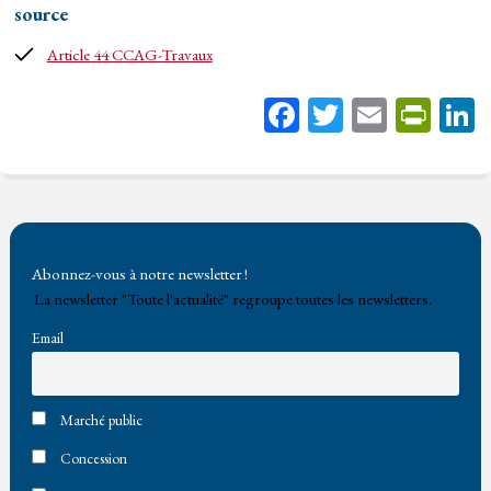
source
Article 44 CCAG-Travaux
Fa
T
E
Pr
ce
wi
m
in
bo
tt
ail
tF
ok
er
rie
n
Abonnez-vous à notre newsletter !
dl
La newsletter "Toute l'actualité" regroupe toutes les newsletters.
y
Email
Marché public
Concession