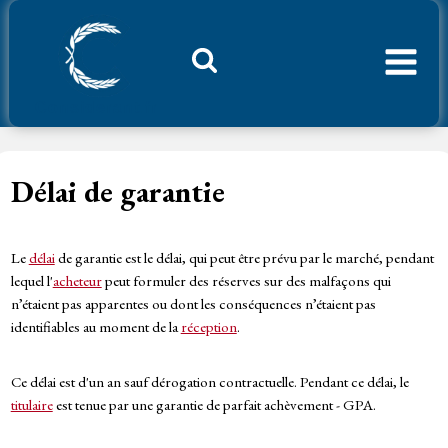
Aller
au
contenu
Considerant.fr
Délai de garantie
Le
délai
de garantie est le délai, qui peut être prévu par le marché, pendant
lequel l'
acheteur
peut formuler des réserves sur des malfaçons qui
n’étaient pas apparentes ou dont les conséquences n’étaient pas
identifiables au moment de la
réception
.
Ce délai est d'un an sauf dérogation contractuelle. Pendant ce délai, le
titulaire
est tenue par une garantie de parfait achèvement - GPA.