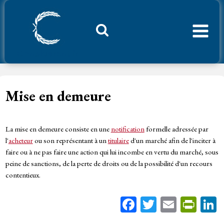
Aller
au
contenu
Considerant.fr
Mise en demeure
La mise en demeure consiste en une
notification
formelle adressée par
l'
acheteur
ou son représentant à un
titulaire
d'un marché afin de l'inciter à
faire ou à ne pas faire une action qui lui incombe en vertu du marché, sous
peine de sanctions, de la perte de droits ou de la possibilité d'un recours
contentieux.
Fa
T
E
Pr
ce
wi
m
in