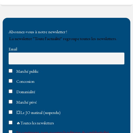
bo
tt
ail
tF
ok
er
rie
n
Abonnez-vous à notre newsletter !
dl
La newsletter "Toute l'actualité" regroupe toutes les newsletters.
y
Email
Marché public
Concession
Domanialité
Marché privé
💥Le JO matinal (suspendu)
🔥Toutes les newsletters
En continuant, vous acceptez la politique de confidentialité