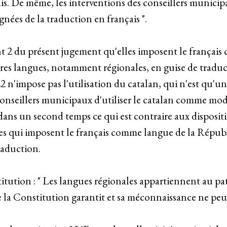
is. De même, les interventions des conseillers municip
nées de la traduction en français ".
point 2 du présent jugement qu'elles imposent le franç
utres langues, notamment régionales, en guise de trad
2 n'impose pas l'utilisation du catalan, qui n'est qu'une
onseillers municipaux d'utiliser le catalan comme mode
ans un second temps ce qui est contraire aux dispositio
tées qui imposent le français comme langue de la Républ
raduction.
titution : " Les langues régionales appartiennent au pat
ue la Constitution garantit et sa méconnaissance ne pe