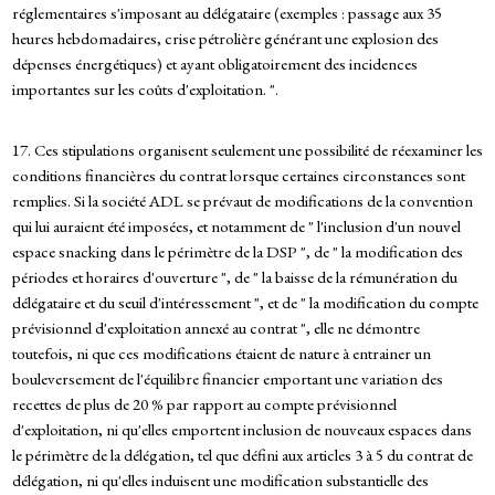
réglementaires s'imposant au délégataire (exemples : passage aux 35
heures hebdomadaires, crise pétrolière générant une explosion des
dépenses énergétiques) et ayant obligatoirement des incidences
importantes sur les coûts d'exploitation. ".
17. Ces stipulations organisent seulement une possibilité de réexaminer les
conditions financières du contrat lorsque certaines circonstances sont
remplies. Si la société ADL se prévaut de modifications de la convention
qui lui auraient été imposées, et notamment de " l'inclusion d'un nouvel
espace snacking dans le périmètre de la DSP ", de " la modification des
périodes et horaires d'ouverture ", de " la baisse de la rémunération du
délégataire et du seuil d'intéressement ", et de " la modification du compte
prévisionnel d'exploitation annexé au contrat ", elle ne démontre
toutefois, ni que ces modifications étaient de nature à entrainer un
bouleversement de l'équilibre financier emportant une variation des
recettes de plus de 20 % par rapport au compte prévisionnel
d'exploitation, ni qu'elles emportent inclusion de nouveaux espaces dans
le périmètre de la délégation, tel que défini aux articles 3 à 5 du contrat de
délégation, ni qu'elles induisent une modification substantielle des