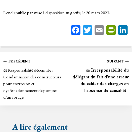
Rendu public par mise à disposition au greffe, le 20 mars 2023.
Fa
T
E
Pr
ce
wi
m
in
bo
tt
ail
tF
ok
er
rie
Navigation
PRÉCÉDENT
SUIVANT
n
⚖️ Responsabilité décennale :
⚖️
Irresponsabilité du
de
dl
Condamnation des constructeurs
délégant du fait d’une erreur
y
pour corrosion et
du cahier des charges en
l’article
dysfonctionnement de pompes
l’absence de causalité
d’un forage
A lire également