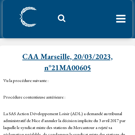
Aller
au
contenu
Considerant.fr
CAA Marseille, 20/03/2023,
n°21MA00605
Vu la procédure suivante :
Procédure contentieuse antérieure :
La SAS Action Développement Loisir (ADL) a demandé au tribunal
administratif de Nice d'annuler la décision implicite du 3 avril 2017 par
laquelle le syndicat mixte des stations du Mercantour a rejeté sa
réclamation préalable, de condamner le syndicat mixte des stations du