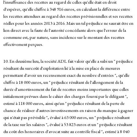
l'insuffisance des recettes au regard de celles qu'elle était en droit
d'espérer, qu'elle chiffre à 348 916 euros, en calculant la différence entre
les recettes attendues au regard des recettes prévisionnelles et ses recettes
réelles pour les années 2013 à 2016. Mais un tel préjudice ne saurait être en
lien direct avec la faute de l'autorité concédante alors que l'erreur de la
commune est, par nature, sans incidence sur le montant des recettes
effectivement perçues.
10. En deuxième lieu, la société ADL fait valoir qu'elle a subi un " préjudice
résultant du surcoût d'exploitation lié à la mise en place de mesures
permettant d'avoir un recensement exact du nombre d'entrées ", qu'elle
chiffre à 18 000 euros, un " préjudice résultant de l'allongement de la
durée d'amortissement du fait de recettes moins importantes que celles
initialement prévues dans le cahier des charges fourni par le délégant ",
estimé à 118 000 euros, ainsi qu'un " préjudice résultant de la perte de
chance de réaliser d'autres investissements en raison du manque à gagner
qui n'était pas prévisible ", évalué à 63 000 euros, un " préjudice résultant
de la taxe sur les salaires ", évalué à 53 823 euros et un " préjudice résultant
du coût des honoraires d'avocat suite au contrôle fiscal ", estimé à 8 040