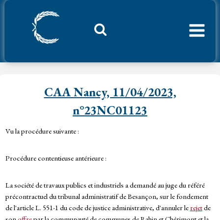
Aller
au
contenu
Considerant.fr
CAA Nancy, 11/04/2023,
n°23NC01123
Vu la procédure suivante :
Procédure contentieuse antérieure :
La société de travaux publics et industriels a demandé au juge du référé
précontractuel du tribunal administratif de Besançon, sur le fondement
de l'article L. 551-1 du code de justice administrative, d'annuler le
rejet
de
son
offre
par la communauté de communes de Rahin et Chérimont et la