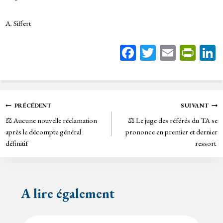
A. Siffert
Fa
T
E
Pr
ce
wi
m
in
bo
tt
ail
tF
ok
er
rie
Navigation
PRÉCÉDENT
SUIVANT
n
⚖️ Aucune nouvelle réclamation
⚖️ Le juge des référés du TA se
de
dl
après le décompte général
prononce en premier et dernier
y
définitif
ressort
l’article
A lire également