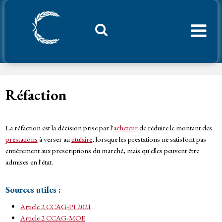
Aller
au
contenu
Considerant.fr
Réfaction
La réfaction est la décision prise par l'
acheteur
de réduire le montant des
prestations
à verser au
titulaire
, lorsque les prestations ne satisfont pas
entièrement aux prescriptions du marché, mais qu'elles peuvent être
admises en l'état.
Sources utiles :
Article 2 CCAG-PI 2021
Article 2 CCAG-MOE