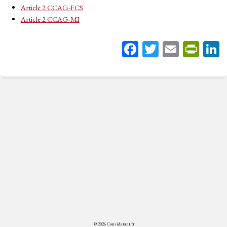
Article 2 CCAG-FCS
Article 2 CCAG-MI
Fa
T
E
Pr
ce
wi
m
in
bo
tt
ail
tF
ok
er
rie
n
dl
y
© 2026 Considerant.fr