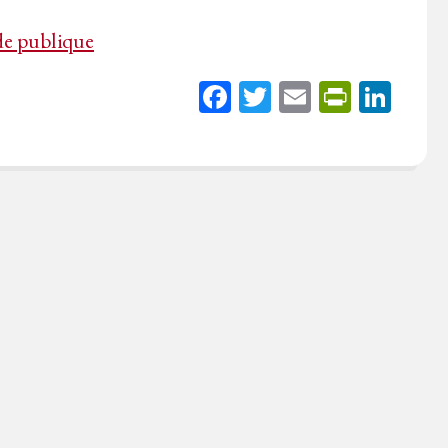
de publique
Fa
T
E
Pr
Li
ce
wi
m
in
nk
bo
tt
ail
tF
ed
ok
er
rie
In
n
dl
y