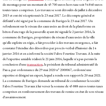
de montage pour un montant de 45 700 euros hors taxe soit 54 840 euros
toutes taxes comprises. Les travaux se sont déroulés de juillet à décembre
2015 et ont été réceptionnés le 23 mai 2017. Le décompte général et
définitif a été signé par la commune de Barèges le 23 mai 2017. Un
refoulement sur le réseau des eaux usées au droit de la plateforme en
béton d'ancrage de la passerelle ayant été signalé le 2 janvier 2016, la
commune de Barèges, propriétaire du réseau d'eaux usées de la ville
qu'elle exploite en régie, a fait procéder à des travaux en urgence, a fait
constater l'étendue des désordres par procès-verbal d'huissier du 14
janvier 2016 et en a informé la société Fabre Fourtine Travaux. A la suite
de l'expertise amiable réalisée le 21 juin 2016, laquelle n'a pas permis la
conclusion d'une
transaction
, le président du tribunal administratif de
Pau a, par ordonnance du 29 mai 2020 n° 2000067, ordonné une
expertise et désigné un expert, lequel a rendu son rapport le 20 mai 2021.
La commune de Barèges demande au tribunal de condamner la société
Fabre Fourtine Travaux à lui verser la somme de 45 888 euros toutes taxes
comprises en remboursement des travaux de remise en état de son réseau
d'assainissement.