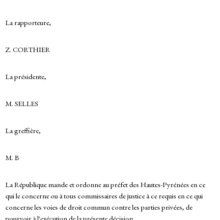
La rapporteure,
Z. CORTHIER
La présidente,
M. SELLES
La greffière,
M. B
La République mande et ordonne au préfet des Hautes-Pyrénées en ce
qui le concerne ou à tous commissaires de justice à ce requis en ce qui
concerne les voies de droit commun contre les parties privées, de
pourvoir à l'exécution de la présente décision.