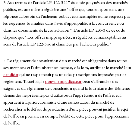
3. Aux termes de l'article LP. 122-3 11° du code polynésien des marchés
publics, est une offre irrégulière une " offre qui, tout en apportant une
réponse au besoin de l'acheteur public, est incomplète ou ne respecte pas
les exigences formulées dans l'avis d'appel public à la concurrence ou
dans les documents de la consultation ". L'article LP. 235-3 de ce code
dispose que " Les offres inappropriées, irrégulières et inacceptables au
sens de l'article LP 122-3 sont éliminées par l'acheteur public. ".
4. Le règlement de consultation d'un marché est obligatoire dans toutes
ses mentions et l'administration ne peut, dès lors, attribuer le marché à un
candidat
qui ne respecterait pas une des prescriptions imposées par ce
règlement. Toutefois, le
pouvoir adjudicateur
peut s'affranchir des
exigences du règlement de consultation quand la fourniture des éléments
demandés ne présente pas d'utilité pour l'appréciation de l'offre, et il
appartient à la juridiction saisie d'une contestation du marché de
rechercher si le défaut de production d'une pièce pouvait justifier le rejet
de l'offre en prenant en compte l'utilité de cette pièce pour l'appréciation
de l'offre.