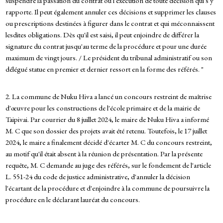
suspendre la passation du contrat ou l'exécution de toute décision qui s'y
rapporte. Il peut également annuler ces décisions et supprimer les clauses
ou prescriptions destinées à figurer dans le contrat et qui méconnaissent
lesdites obligations. Dès qu'il est saisi, il peut enjoindre de différer la
signature du contrat jusqu'au terme de la procédure et pour une durée
maximum de vingt jours. / Le président du tribunal administratif ou son
délégué statue en premier et dernier ressort en la forme des référés. "
2. La commune de Nuku Hiva a lancé un concours restreint de maîtrise
d'œuvre pour les constructions de l'école primaire et de la mairie de
Taipivai. Par courrier du 8 juillet 2024, le maire de Nuku Hiva a informé
M. C que son dossier des projets avait été retenu. Toutefois, le 17 juillet
2024, le maire a finalement décidé d'écarter M. C du concours restreint,
au motif qu'il était absent à la réunion de présentation. Par la présente
requête, M. C demande au juge des référés, sur le fondement de l'article
L. 551-24 du code de justice administrative, d'annuler la décision
l'écartant de la procédure et d'enjoindre à la commune de poursuivre la
procédure en le déclarant lauréat du concours.