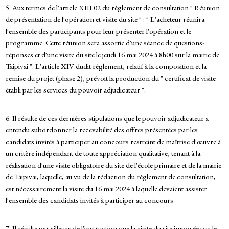
5. Aux termes de l'article XIII.02 du règlement de consultation " Réunion
de présentation de l'opération et visite du site " : " L'acheteur réunira
l'ensemble des participants pour leur présenter l'opération et le
programme. Cette réunion sera assortie d'une séance de questions-
réponses et d'une visite du site le jeudi 16 mai 2024 à 8h00 sur la mairie de
Taipivai ". L'article XIV dudit règlement, relatif à la composition et la
remise du projet (phase 2), prévoit la production du " certificat de visite
établi par les services du pouvoir adjudicateur ".
6. Il résulte de ces dernières stipulations que le pouvoir adjudicateur a
entendu subordonner la recevabilité des offres présentées par les
candidats invités à participer au concours restreint de maîtrise d'œuvre à
un critère indépendant de toute appréciation qualitative, tenant à la
réalisation d'une visite obligatoire du site de l'école primaire et de la mairie
de Taipivai, laquelle, au vu de la rédaction du règlement de consultation,
est nécessairement la visite du 16 mai 2024 à laquelle devaient assister
l'ensemble des candidats invités à participer au concours.
7. Il résulte par ailleurs de l'instruction que la visite du site imposée par le