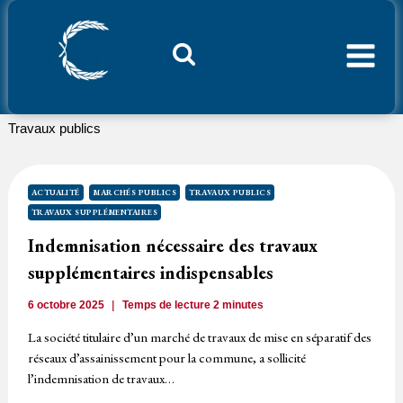
Aller
au
contenu
Considerant.fr
Travaux publics
ACTUALITÉ
MARCHÉS PUBLICS
TRAVAUX PUBLICS
TRAVAUX SUPPLÉMENTAIRES
Indemnisation nécessaire des travaux
supplémentaires indispensables
6 octobre 2025
Temps de lecture
2
minutes
La société titulaire d’un marché de travaux de mise en séparatif des
réseaux d’assainissement pour la commune, a sollicité
l’indemnisation de travaux…