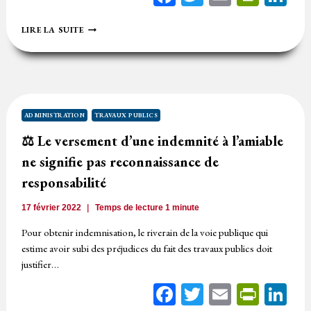
⚖️
LIRE LA SUITE
L’ACTION
EN
RESPONSABILITÉ
À
FIN
D’INJONCTION
EST
ADMINISTRATION
TRAVAUX PUBLICS
NÉCESSAIREMENT
⚖️ Le versement d’une indemnité à l’amiable
PRÉCÉDÉE
DE
ne signifie pas reconnaissance de
CONCLUSIONS
INDEMNITAIRES
responsabilité
17 février 2022
Temps de lecture
1
minute
Pour obtenir indemnisation, le riverain de la voie publique qui
estime avoir subi des préjudices du fait des travaux publics doit
justifier…
Facebook
Twitter
Email
Print
Li