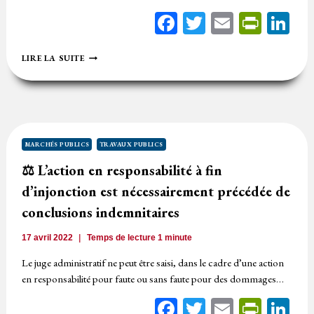
Facebook
Twitter
Email
Print
Li
⚖️
LIRE LA SUITE
INONDATIONS
SUITE
À
DES
TRAVAUX
PUBLICS
:
MARCHÉS PUBLICS
TRAVAUX PUBLICS
LA
⚖️ L’action en responsabilité à fin
COMMUNAUTÉ
D’AGGLOMÉRATION
d’injonction est nécessairement précédée de
ET
L’ENTREPRISE
conclusions indemnitaires
CONDAMNÉES
À
17 avril 2022
Temps de lecture
1
minute
INDEMNISER
LE
Le juge administratif ne peut être saisi, dans le cadre d’une action
PROPRIÉTAIRE
en responsabilité pour faute ou sans faute pour des dommages…
D’UN
VÉHICULE
Facebook
Twitter
Email
Print
Li
ENDOMMAGÉ.