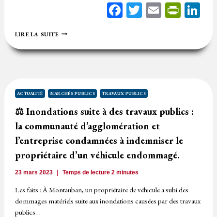
Facebook
Twitter
Email
Print
Li
LITIGE
LIRE LA SUITE
SURVENU
DANS
L’EXÉCUTION
D’UN
MARCHÉ
DE
TRAVAUX
ACTUALITÉ
MARCHÉS PUBLICS
TRAVAUX PUBLICS
PUBLICS
⚖️ Inondations suite à des travaux publics :
:
COMPÉTENCE
la communauté d’agglomération et
DE
LA
l’entreprise condamnées à indemniser le
JURIDICTION
propriétaire d’un véhicule endommagé.
ADMINISTRATIVE
23 mars 2023
Temps de lecture
2
minutes
Les faits : À Montauban, un propriétaire de véhicule a subi des
dommages matériels suite aux inondations causées par des travaux
publics…