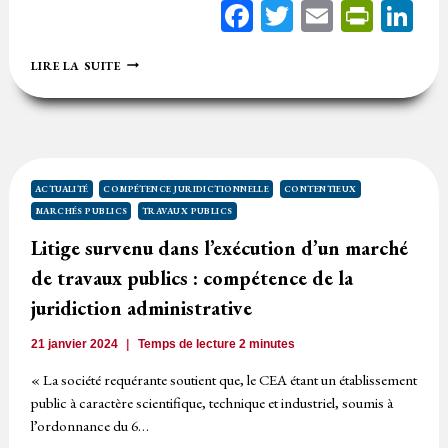
Facebook
Twitter
Email
Print
Li
INDEMNISATION
LIRE LA SUITE
NÉCESSAIRE
DES
TRAVAUX
SUPPLÉMENTAIRES
INDISPENSABLES
ACTUALITÉ
COMPÉTENCE JURIDICTIONNELLE
CONTENTIEUX
MARCHÉS PUBLICS
TRAVAUX PUBLICS
Litige survenu dans l’exécution d’un marché
de travaux publics : compétence de la
juridiction administrative
21 janvier 2024
Temps de lecture
2
minutes
« La société requérante soutient que, le CEA étant un établissement
public à caractère scientifique, technique et industriel, soumis à
l’ordonnance du 6…