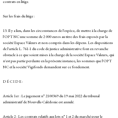
contrats en litige.
Sur les frais du litige :
13. Il y a lieu, dans les circonstances de l'espèce, de mettre à la charge de
l'OPT NC une somme de 2 000 euros au titre des frais exposés par la
société Espace Valeurs et non compris dans les dépens. Les dispositions
de l'article L. 761-1 du code de justice administrative font en revanche
obstacle à ce que soient mises à la charge de la société Espace Valeurs, qui
n'est pas partie perdante en la présente instance, les sommes que l'OPT
NC et la société Vigifonds demandent sur ce fondement.
D É C I D E :
Article 1er : Le jugement n° 2100369 du 19 mai 2022 du tribunal
administratif de Nouvelle-Calédonie est annulé.
Article 2 : Les contrats relatifs aux lots n° 1 et 2 du marché pour le