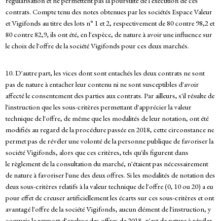
régularisation et ne permettent pas la poursuite de l'exécution de ces
contrats. Compte tenu des notes obtenues par les sociétés Espace Valeur
et Vigifonds au titre des lots n° 1 et 2, respectivement de 80 contre 98,2 et
80 contre 82,9, ils ont été, en l'espèce, de nature à avoir une influence sur
le choix de l'offre de la société Vigifonds pour ces deux marchés.
10. D'autre part, les vices dont sont entachés les deux contrats ne sont
pas de nature à entacher leur contenu ni ne sont susceptibles d'avoir
affecté le consentement des parties aux contrats. Par ailleurs, s'il résulte de
l'instruction que les sous-critères permettant d'apprécier la valeur
technique de l'offre, de même que les modalités de leur notation, ont été
modifiés au regard de la procédure passée en 2018, cette circonstance ne
permet pas de révéler une volonté de la personne publique de favoriser la
société Vigifonds, alors que ces critères, tels qu'ils figurent dans
le règlement de la consultation du marché, n'étaient pas nécessairement
de nature à favoriser l'une des deux offres. Si les modalités de notation des
deux sous-critères relatifs à la valeur technique de l'offre (0, 10 ou 20) a eu
pour effet de creuser artificiellement les écarts sur ces sous-critères et ont
avantagé l'offre de la société Vigifonds, aucun élément de l'instruction, y
compris le rapport d'analyse des offres de 2018, n'est de nature à révéler