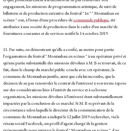
engagement, les missions de programmation artistique, de suivi de
billetterie et de production exécutive du festival " In " " Montauban en
scènes " ont, à l'issue d'une procédure de
commande publique
, été
attribuées à une société de production dans le cadre d'un marché de
fournitures courantes et de services notifié le 14 octobre 2019.
11. Par suite, en démontrant qu'elle a confié, au moins pour partie
l'organisation du festival " Montauban en scènes " à un opérateur privé et
qu'une partie substantielle des missions dévolues à M. B se trouvait, de ce
fait, dans le champ du marché public conclu avec cet opérateur, la
commune de Montauban justifie, ainsi que cela lui incombe, que la
décision de ne pas renouveler le contrat de l'intéressé à son terme repose
sur des considérations liées à l'intérêt du service et à sa bonne
organisation, les missions dévolues à l'intéressé étant substantiellement
impactées par la conclusion de ce marché. Si M. B se prévaut de la
circonstance selon laquelle le directeur de la communication de la
commune de Montauban a indiqué le 12 juillet 2019 rechercher, via le
réseau social Facebook, un profil d'agent chargé de la gestion
événementielle pour intégrer le festival " Montauban en scènes ", il ne