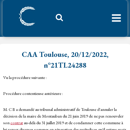
Aller
au
contenu
Considerant.fr
CAA Toulouse, 20/12/2022,
n°21TL24288
Vu la procédure suivante :
Procédure contentieuse antérieure :
M. C B a demandé au tribunal administratif de Toulouse d'annuler la
décision de la maire de Montauban du 21 juin 2019 de ne pas renouveler
son
contrat
au-delà du 31 juillet 2019 et de condamner cette commune à
lui verser diverses sommes en réparation des préjudices qu'il estime avoir