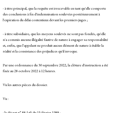
- à titre principal, que la requête est irrecevable en tant qu'elle comporte
des conclusions à fin d'indemnisation soulevées postérieurement à
l'expiration du délai contentieux devant les premiers juges ;
- à titre subsidiaire, que les moyens soulevés ne sont pas fondés, qu'elle
n'a commis aucune illégalité fautive de nature à engager sa responsabilité
et, enfin, que l'appelant ne produit aucun élément de nature à établir la
réalité et la consistance des préjudices qu'il invoque.
Par une ordonnance du 30 septembre 2022, la clôture d'instruction a été
fixée au 28 octobre 2022 à 12 heures.
Vu les autres pièces du dossier.
Vu :
- le décret n° 88-145 du 15 février 1988 ;