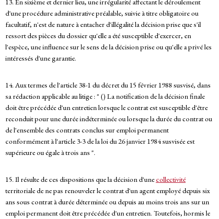
13. En sixième et dernier lieu, une irrégularité affectant le déroulement
d'une procédure administrative préalable, suivie à titre obligatoire ou
facultatif, n'est de nature à entacher d'illégalité la décision prise que s'il
ressort des pièces du dossier qu'elle a été susceptible d'exercer, en
l'espèce, une influence sur le sens de la décision prise ou qu'elle a privé les
intéressés d'une garantie.
14. Aux termes de l'article 38-1 du décret du 15 février 1988 susvisé, dans
sa rédaction applicable au litige : " () La notification de la décision finale
doit être précédée d'un entretien lorsque le contrat est susceptible d'être
reconduit pour une durée indéterminée ou lorsque la durée du contrat ou
de l'ensemble des contrats conclus sur emploi permanent
conformément à l'article 3-3 de la loi du 26 janvier 1984 susvisée est
supérieure ou égale à trois ans ".
15. Il résulte de ces dispositions que la décision d'une
collectivité
territoriale de ne pas renouveler le contrat d'un agent employé depuis six
ans sous contrat à durée déterminée ou depuis au moins trois ans sur un
emploi permanent doit être précédée d'un entretien. Toutefois, hormis le