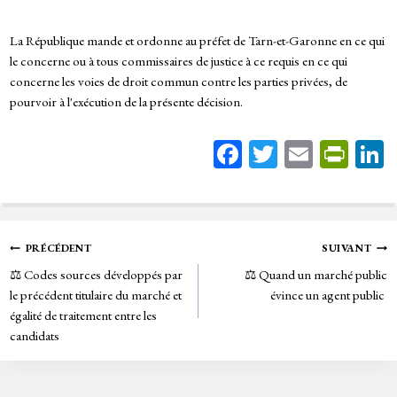
La République mande et ordonne au préfet de Tarn-et-Garonne en ce qui
le concerne ou à tous commissaires de justice à ce requis en ce qui
concerne les voies de droit commun contre les parties privées, de
pourvoir à l'exécution de la présente décision.
Fa
T
E
Pr
ce
wi
m
in
bo
tt
ail
tF
ok
er
rie
Navigation
PRÉCÉDENT
SUIVANT
n
⚖️ Codes sources développés par
⚖️ Quand un marché public
de
dl
le précédent titulaire du marché et
évince un agent public
y
égalité de traitement entre les
l’article
candidats