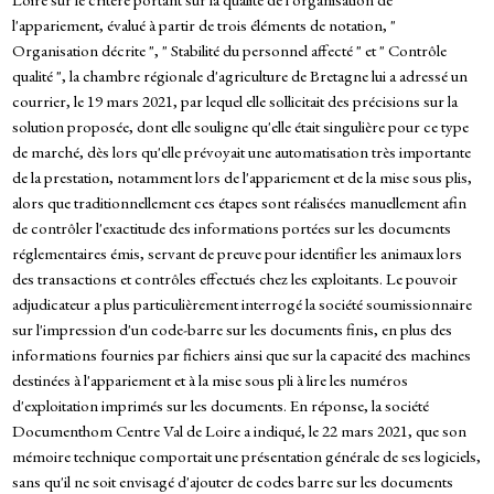
l'appariement, évalué à partir de trois éléments de notation, "
Organisation décrite ", " Stabilité du personnel affecté " et " Contrôle
qualité ", la chambre régionale d'agriculture de Bretagne lui a adressé un
courrier, le 19 mars 2021, par lequel elle sollicitait des précisions sur la
solution proposée, dont elle souligne qu'elle était singulière pour ce type
de marché, dès lors qu'elle prévoyait une automatisation très importante
de la prestation, notamment lors de l'appariement et de la mise sous plis,
alors que traditionnellement ces étapes sont réalisées manuellement afin
de contrôler l'exactitude des informations portées sur les documents
réglementaires émis, servant de preuve pour identifier les animaux lors
des transactions et contrôles effectués chez les exploitants. Le pouvoir
adjudicateur a plus particulièrement interrogé la société soumissionnaire
sur l'impression d'un code-barre sur les documents finis, en plus des
informations fournies par fichiers ainsi que sur la capacité des machines
destinées à l'appariement et à la mise sous pli à lire les numéros
d'exploitation imprimés sur les documents. En réponse, la société
Documenthom Centre Val de Loire a indiqué, le 22 mars 2021, que son
mémoire technique comportait une présentation générale de ses logiciels,
sans qu'il ne soit envisagé d'ajouter de codes barre sur les documents