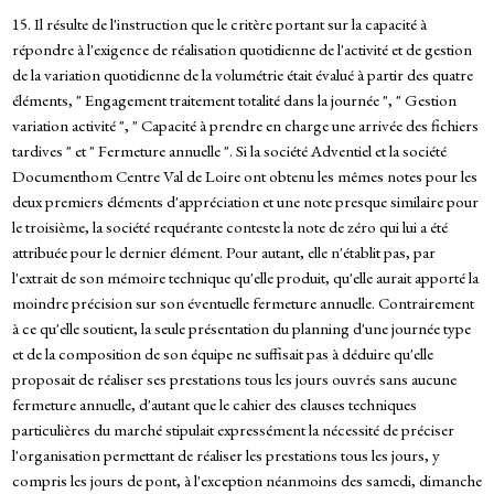
15. Il résulte de l'instruction que le critère portant sur la capacité à
répondre à l'exigence de réalisation quotidienne de l'activité et de gestion
de la variation quotidienne de la volumétrie était évalué à partir des quatre
éléments, " Engagement traitement totalité dans la journée ", " Gestion
variation activité ", " Capacité à prendre en charge une arrivée des fichiers
tardives " et " Fermeture annuelle ". Si la société Adventiel et la société
Documenthom Centre Val de Loire ont obtenu les mêmes notes pour les
deux premiers éléments d'appréciation et une note presque similaire pour
le troisième, la société requérante conteste la note de zéro qui lui a été
attribuée pour le dernier élément. Pour autant, elle n'établit pas, par
l'extrait de son mémoire technique qu'elle produit, qu'elle aurait apporté la
moindre précision sur son éventuelle fermeture annuelle. Contrairement
à ce qu'elle soutient, la seule présentation du planning d'une journée type
et de la composition de son équipe ne suffisait pas à déduire qu'elle
proposait de réaliser ses prestations tous les jours ouvrés sans aucune
fermeture annuelle, d'autant que le cahier des clauses techniques
particulières du marché stipulait expressément la nécessité de préciser
l'organisation permettant de réaliser les prestations tous les jours, y
compris les jours de pont, à l'exception néanmoins des samedi, dimanche