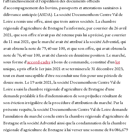
l'affranchissement et l'expédition des documents officiels
d'accompagnement des bovins, passeports et attestations sanitaires à
délivrance anticipée (ASDA). La société Documenthom Centre Val de
Loire a remis une offre, ainsi que trois autres sociétés. La chambre
régionale d'agriculture de Bretagne l'a informée, par courrier du 26 avril
2021, que son offre n'avait pas été retenue puis lui a précisé, par courrier
du 11 mai 2021, que le marché avait été attribué à la société Adventiel, qui
avait obtenu la note de 79,40 sur 100, et que son offre, qui avait obtenu la
note de 76,40 sur 100, avait été classée en deuxième position. Le marché,
sous forme d'
accord-cadre
à bons de commande, constitué d'un
lot
unique, a pris effet le 1er juin 2021 et se terminera le 31 décembre 2023,
tout en étant susceptible d'être reconduit une fois pour une période de
douze mois. Le 19 août 2021, la société Documenthom Centre Val de
Loire a saisi la chambre régionale d'agriculture de Bretagne d'une
demande préalable à fin d'indemnisation de son préjudice résultant de
son éviction irrégulière de la procédure d'attribution du marché. Par la
présente requête, la société Documenthom Centre Val de Loire demande
l'annulation du marché conclu entre la chambre régionale d'agriculture de
Bretagne et la société Adventiel ainsi que la condamnation de la chambre
régionale d'agriculture de Bretagne à lui verser une somme de 84 086,679