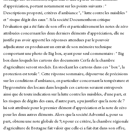
d'appréciation, portant notamment sur les points suivants : "
Descriptions propreté, critères d'ambiance ", " lutte contre les nuisibles "
et " risque dégât des eaux ". Si la société Documenthom critique
l'évaluation qui a été faite de son offre et particulièrement les notes de zéro
attribuées concernant les deux derniers éléments d'appréciation, elle ne
justifie pas avoir apporté les réponses attendues par le pouvoir
adjudicateur en produisant un extrait de son mémoire technique
comportant une photo de Big box, ayant pour seul commentaire : " Big
box dans lesquels les cartons des documents Cerfa de la chambre
d'agriculture seront stockés. En stockant les cartons dans ces " box ", la
protection est totale ". Cette réponse sommaire, dépourvue de précisions
sur les conditions d'ambiance, en particulier concernant la température et
l'hygrométrie des locaux dans lesquels ces cartons seraient entreposés
ainsi que de toute indication sur la lutte contre les nuisibles, d'une part, et
les risques de dégâts des eaux, d'autre part, a pu justifier que la note de 7
lui soit attribuée pour le premier élément d'appréciation et la note de zéro
pour les deux autres éléments. Alors que la société Adventiel a, pour sa
part, obtenu une note globale de 9,4 pour ce critère, la chambre régionale
d'agriculture de Bretagne fait valoir que celle-ci a fait état dans son offre,