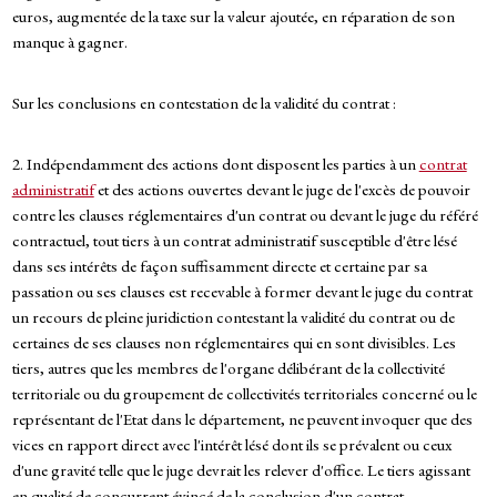
euros, augmentée de la taxe sur la valeur ajoutée, en réparation de son
manque à gagner.
Sur les conclusions en contestation de la validité du contrat :
2. Indépendamment des actions dont disposent les parties à un
contrat
administratif
et des actions ouvertes devant le juge de l'excès de pouvoir
contre les clauses réglementaires d'un contrat ou devant le juge du référé
contractuel, tout tiers à un contrat administratif susceptible d'être lésé
dans ses intérêts de façon suffisamment directe et certaine par sa
passation ou ses clauses est recevable à former devant le juge du contrat
un recours de pleine juridiction contestant la validité du contrat ou de
certaines de ses clauses non réglementaires qui en sont divisibles. Les
tiers, autres que les membres de l'organe délibérant de la collectivité
territoriale ou du groupement de collectivités territoriales concerné ou le
représentant de l'Etat dans le département, ne peuvent invoquer que des
vices en rapport direct avec l'intérêt lésé dont ils se prévalent ou ceux
d'une gravité telle que le juge devrait les relever d'office. Le tiers agissant
en qualité de concurrent évincé de la conclusion d'un contrat