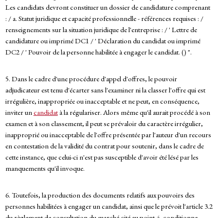
Les candidats devront constituer un dossier de candidature comprenant
: / a. Statut juridique et capacité professionnelle - références requises : /
renseignements sur la situation juridique de l'entreprise : / ' Lettre de
candidature ou imprimé DC1 / ' Déclaration du candidat ou imprimé
DC2 / ' Pouvoir de la personne habilitée à engager le candidat. () ".
5. Dans le cadre d'une procédure d'appel d'offres, le pouvoir
adjudicateur est tenu d'écarter sans l'examiner ni la classer l'offre qui est
irrégulière, inappropriée ou inacceptable et ne peut, en conséquence,
inviter un
candidat
à la régulariser. Alors même qu'il aurait procédé à son
examen et à son classement, il peut se prévaloir du caractère irrégulier,
inapproprié ou inacceptable de l'offre présentée par l'auteur d'un recours
en contestation de la validité du contrat pour soutenir, dans le cadre de
cette instance, que celui-ci n'est pas susceptible d'avoir été lésé par les
manquements qu'il invoque.
6. Toutefois, la production des documents relatifs aux pouvoirs des
personnes habilitées à engager un candidat, ainsi que le prévoit l'article 3.2
du règlement de consultation du marché cité au point 4, conditionne