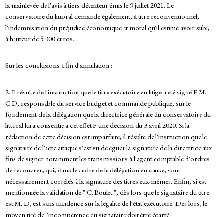
la mainlevée de l'avis à tiers détenteur émis le 9 juillet 2021. Le
conservatoire du littoral demande également, à titre reconventionnel,
l'indemnisation du préjudice économique et moral qu'il estime avoir subi,
à hauteur de 5 000 euros.
Sur les conclusions à fin d'annulation :
2. Il résulte de l'instruction que le titre exécutoire en litige a été signé F M.
C D, responsable du service budget et commande publique, sur le
fondement de la délégation que la directrice générale du conservatoire du
littoral lui a consentie à cet effet F une décision du 3 avril 2020. Si la
rédaction de cette décision est imparfaite, il résulte de l'instruction que le
signataire de l'acte attaqué s'est vu déléguer la signature de la directrice aux
fins de signer notamment les transmissions à l'agent comptable d'ordres
de recouvrer, qui, dans le cadre de la délégation en cause, sont
nécessairement corrélés à la signature des titres eux-mêmes. Enfin, si est
mentionnée la validation de " C. Boulet ", dès lors que le signataire du titre
est M. D, est sans incidence sur la légalité de l'état exécutoire. Dès lors, le
moyen tiré de l'incompétence du signataire doit être écarté.