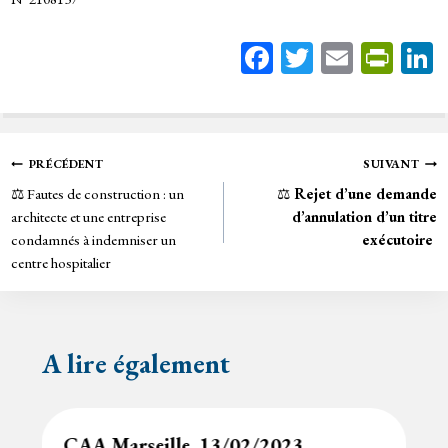
Fa
T
E
Pr
ce
wi
m
in
bo
tt
ail
tF
ok
er
rie
Navigation
PRÉCÉDENT
SUIVANT
n
⚖️ Fautes de construction : un
⚖️
Rejet d’une demande
de
dl
architecte et une entreprise
d’annulation d’un titre
y
condamnés à indemniser un
exécutoire
l’article
centre hospitalier
A lire également
CAA Marseille, 13/02/2023,