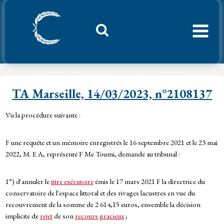
Aller
au
contenu
Considerant.fr
TA Marseille, 14/03/2023, n°2108137
Vu la procédure suivante :
F une requête et un mémoire enregistrés le 16 septembre 2021 et le 23 mai
2022, M. E A, représenté F Me Toumi, demande au tribunal :
1°) d'annuler le
titre exécutoire
émis le 17 mars 2021 F la directrice du
conservatoire de l'espace littoral et des rivages lacustres en vue du
recouvrement de la somme de 2 614,15 euros, ensemble la décision
implicite de
rejet
de son
recours gracieux
;