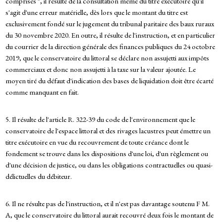
comprises ", il résulte de la consultation même du titre exécutoire qu'il
s'agit d'une erreur matérielle, dès lors que le montant du titre est
exclusivement fondé sur le jugement du tribunal paritaire des baux ruraux
du 30 novembre 2020. En outre, il résulte de l'instruction, et en particulier
du courrier de la direction générale des finances publiques du 24 octobre
2019, que le conservatoire du littoral se déclare non assujetti aux impôts
commerciaux et donc non assujetti à la taxe sur la valeur ajoutée. Le
moyen tiré du défaut d'indication des bases de liquidation doit être écarté
comme manquant en fait.
5. Il résulte de l'article R. 322-39 du code de l'environnement que le
conservatoire de l'espace littoral et des rivages lacustres peut émettre un
titre exécutoire en vue du recouvrement de toute créance dont le
fondement se trouve dans les dispositions d'une loi, d'un règlement ou
d'une décision de justice, ou dans les obligations contractuelles ou quasi-
délictuelles du débiteur.
6. Il ne résulte pas de l'instruction, et il n'est pas davantage soutenu F M.
A, que le conservatoire du littoral aurait recouvré deux fois le montant de