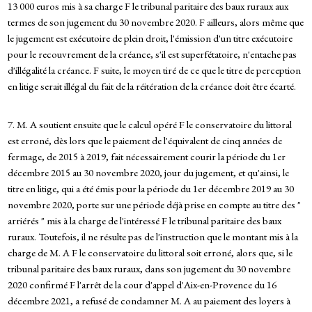
13 000 euros mis à sa charge F le tribunal paritaire des baux ruraux aux
termes de son jugement du 30 novembre 2020. F ailleurs, alors même que
le jugement est exécutoire de plein droit, l'émission d'un titre exécutoire
pour le recouvrement de la créance, s'il est superfétatoire, n'entache pas
d'illégalité la créance. F suite, le moyen tiré de ce que le titre de perception
en litige serait illégal du fait de la réitération de la créance doit être écarté.
7. M. A soutient ensuite que le calcul opéré F le conservatoire du littoral
est erroné, dès lors que le paiement de l'équivalent de cinq années de
fermage, de 2015 à 2019, fait nécessairement courir la période du 1er
décembre 2015 au 30 novembre 2020, jour du jugement, et qu'ainsi, le
titre en litige, qui a été émis pour la période du 1er décembre 2019 au 30
novembre 2020, porte sur une période déjà prise en compte au titre des "
arriérés " mis à la charge de l'intéressé F le tribunal paritaire des baux
ruraux. Toutefois, il ne résulte pas de l'instruction que le montant mis à la
charge de M. A F le conservatoire du littoral soit erroné, alors que, si le
tribunal paritaire des baux ruraux, dans son jugement du 30 novembre
2020 confirmé F l'arrêt de la cour d'appel d'Aix-en-Provence du 16
décembre 2021, a refusé de condamner M. A au paiement des loyers à