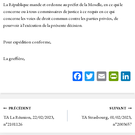
La République mande et ordonne au préfet de la Moselle, en ce qui le
concerne ou à tous commissaires de justice à ce requis en ce qui
concerne les voies de droit commun contre les parties privées, de
pourvoir à l'exécution de la présente décision.
Pour expédition conforme,
La greffière,
Fa
T
E
Pr
ce
wi
m
in
bo
tt
ail
tF
ok
er
rie
Navigation
PRÉCÉDENT
SUIVANT
n
TA La Réunion, 22/02/2023,
TA Strasbourg, 01/02/2023,
de
dl
n°2101126
n°2003657
y
l’article