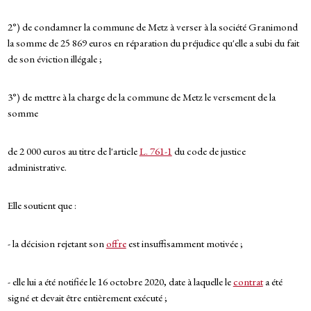
2°) de condamner la commune de Metz à verser à la société Granimond
la somme de 25 869 euros en réparation du préjudice qu'elle a subi du fait
de son éviction illégale ;
3°) de mettre à la charge de la commune de Metz le versement de la
somme
de 2 000 euros au titre de l'article
L. 761-1
du code de justice
administrative.
Elle soutient que :
- la décision rejetant son
offre
est insuffisamment motivée ;
- elle lui a été notifiée le 16 octobre 2020, date à laquelle le
contrat
a été
signé et devait être entièrement exécuté ;