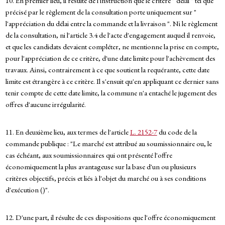
10. En premier lieu, il résulte de l'instruction que le critère " délai " tel que
précisé par le règlement de la consultation porte uniquement sur "
l'appréciation du délai entre la commande et la livraison ". Ni le règlement
de la consultation, ni l'article 3.4 de l'acte d'engagement auquel il renvoie,
et que les candidats devaient compléter, ne mentionne la prise en compte,
pour l'appréciation de ce critère, d'une date limite pour l'achèvement des
travaux. Ainsi, contrairement à ce que soutient la requérante, cette date
limite est étrangère à ce critère. Il s'ensuit qu'en appliquant ce dernier sans
tenir compte de cette date limite, la commune n'a entaché le jugement des
offres d'aucune irrégularité.
11. En deuxième lieu, aux termes de l'article
L. 2152-7
du code de la
commande publique : "Le marché est attribué au soumissionnaire ou, le
cas échéant, aux soumissionnaires qui ont présenté l'offre
économiquement la plus avantageuse sur la base d'un ou plusieurs
critères objectifs, précis et liés à l'objet du marché ou à ses conditions
d'exécution ()".
12. D'une part, il résulte de ces dispositions que l'offre économiquement