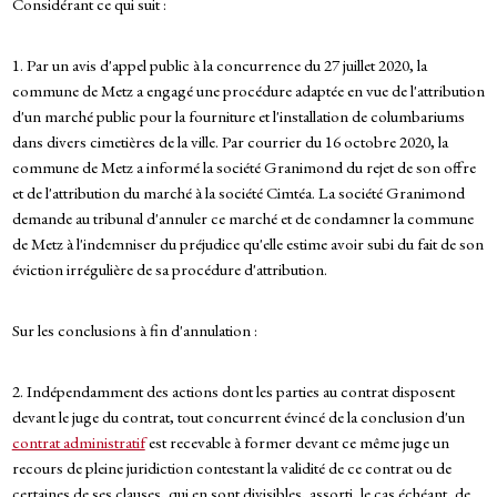
Considérant ce qui suit :
1. Par un avis d'appel public à la concurrence du 27 juillet 2020, la
commune de Metz a engagé une procédure adaptée en vue de l'attribution
d'un marché public pour la fourniture et l'installation de columbariums
dans divers cimetières de la ville. Par courrier du 16 octobre 2020, la
commune de Metz a informé la société Granimond du rejet de son offre
et de l'attribution du marché à la société Cimtéa. La société Granimond
demande au tribunal d'annuler ce marché et de condamner la commune
de Metz à l'indemniser du préjudice qu'elle estime avoir subi du fait de son
éviction irrégulière de sa procédure d'attribution.
Sur les conclusions à fin d'annulation :
2. Indépendamment des actions dont les parties au contrat disposent
devant le juge du contrat, tout concurrent évincé de la conclusion d'un
contrat administratif
est recevable à former devant ce même juge un
recours de pleine juridiction contestant la validité de ce contrat ou de
certaines de ses clauses, qui en sont divisibles, assorti, le cas échéant, de