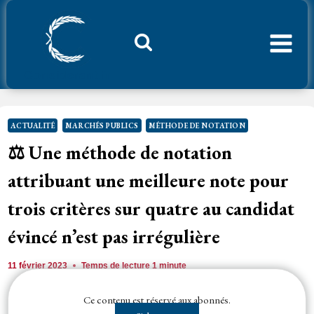
Aller
au
contenu
Considerant.fr
ACTUALITÉ
MARCHÉS PUBLICS
MÉTHODE DE NOTATION
⚖️ Une méthode de notation
attribuant une meilleure note pour
trois critères sur quatre au candidat
évincé n’est pas irrégulière
11 février 2023
Temps de lecture
1
minute
Ce contenu est réservé aux abonnés.
La circonstance que l'
offre
de la requérante n'a pas été retenue alors