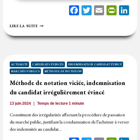
Facebook
Twitter
Email
Print
Li
ANNULATION
LIRE LA SUITE
DU
MARCHÉ
POUR
IRRÉGULARITÉ
DE
LA
MÉTHODE
ACTUALITÉ
CANDIDATS ÉVINCÉS
INDEMNISATION CANDIDAT ÉVINCÉ
DE
MARCHÉS PUBLICS
MÉTHODE DE NOTATION
NOTATION
Méthode de notation viciée, indemnisation
du candidat irrégulièrement évincé
13 juin 2024
Temps de lecture
1
minute
Constituent des irrégularités affectant la procédure de passation
du marché public, justifiant la condamnation de l’acheteur à verser
des indemnités au candidat…