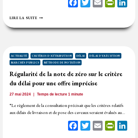
Facebook
Twitter
Email
Print
Li
MÉTHODE
LIRE LA SUITE
DE
NOTATION
VICIÉE,
INDEMNISATION
DU
CANDIDAT
IRRÉGULIÈREMENT
ACTUALITÉ
CRITÈRES D'ATTRIBUTION
DÉLAI
DÉLAI D'EXÉCUTION
ÉVINCÉ
MARCHÉS PUBLICS
MÉTHODE DE NOTATION
Régularité de la note de zéro sur le critère
du délai pour une offre imprécise
27 mai 2024
Temps de lecture
1
minute
“Le règlement de la consultation précisait que les critères relatifs
aux délais de livraison et de pose des caveaux seraient évalués au…
Facebook
Twitter
Email
Print
Li