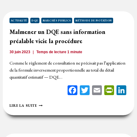
OFFRES
:
L’ACHETEUR
DIT
ACTUALITÉ
DQE
MARCHÉS PUBLICS
MÉTHODE DE NOTATION
CE
Malmener un DQE sans information
QU’IL
FAIT
préalable vicie la procédure
ET
FAIT
30 juin 2023
Temps de lecture
1
minute
CE
QU’IL
Comme le règlement de consultation ne précisait pas l’application
A
de la formule inversement proportionnelle au total du détail
DIT
quantitatif estimatif — DQE…
Facebook
Twitter
Email
Print
Li
MALMENER
LIRE LA SUITE
UN
DQE
SANS
INFORMATION
PRÉALABLE