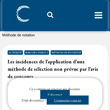
Aller
au
contenu
Considerant.fr
Méthode de notation
ACTUALITÉ
MARCHÉS PUBLICS
MÉTHODE DE NOTATION
Les incidences de l’application d’une
méthode de sélection non prévue par l’avis
de concours
24 octobre 2025
Temps de lecture
1
minute
Ce contenu est réservé aux abonnés.
Le fait pour un jury de procéder à un vote à main levée pour
S'abonner
sélectionner des candidats alors que l’avis de concours…...
Déjà abonné(e) ?
Connectez-vous ici