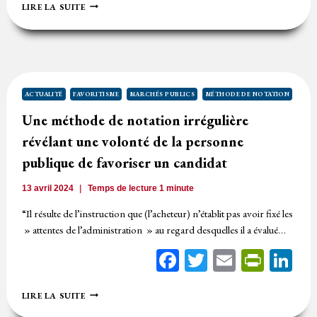
RÉGULARITÉ
LIRE LA SUITE
DE
LA
NOTE
DE
ZÉRO
SUR
LE
ACTUALITÉ
FAVORITISME
MARCHÉS PUBLICS
MÉTHODE DE NOTATION
CRITÈRE
Une méthode de notation irrégulière
DU
DÉLAI
révélant une volonté de la personne
POUR
UNE
publique de favoriser un candidat
OFFRE
IMPRÉCISE
13 avril 2024
Temps de lecture
1
minute
“Il résulte de l’instruction que (l’acheteur) n’établit pas avoir fixé les
» attentes de l’administration » au regard desquelles il a évalué…
Facebook
Twitter
Email
Print
Li
UNE
LIRE LA SUITE
MÉTHODE