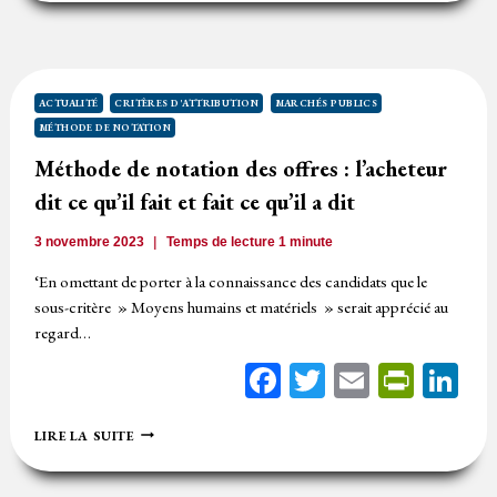
DE
NOTATION
IRRÉGULIÈRE
RÉVÉLANT
UNE
VOLONTÉ
ACTUALITÉ
CRITÈRES D'ATTRIBUTION
MARCHÉS PUBLICS
DE
MÉTHODE DE NOTATION
LA
PERSONNE
Méthode de notation des offres : l’acheteur
PUBLIQUE
dit ce qu’il fait et fait ce qu’il a dit
DE
FAVORISER
UN
3 novembre 2023
Temps de lecture
1
minute
CANDIDAT
‘En omettant de porter à la connaissance des candidats que le
sous-critère » Moyens humains et matériels » serait apprécié au
regard…
Facebook
Twitter
Email
Print
Li
MÉTHODE
LIRE LA SUITE
DE
NOTATION
DES