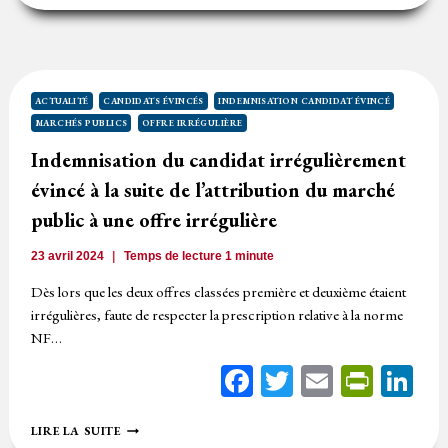
NOUVELLE
PEUT-
ELLE,
EN
L’ABSENCE
DE
ACTUALITÉ
CANDIDATS ÉVINCÉS
INDEMNISATION CANDIDAT ÉVINCÉ
RÉFÉRENCES,
MARCHÉS PUBLICS
OFFRE IRRÉGULIÈRE
REMPORTER
UN
Indemnisation du candidat irrégulièrement
CONTRAT
évincé à la suite de l’attribution du marché
DE
LA
public à une offre irrégulière
COMMANDE
PUBLIQUE
23 avril 2024
Temps de lecture
1
minute
?
Dès lors que les deux offres classées première et deuxième étaient
irrégulières, faute de respecter la prescription relative à la norme
NF…
Facebook
Twitter
Email
Print
Li
INDEMNISATION
LIRE LA SUITE
DU