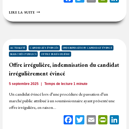
LA
LIRE LA SUITE
MÊME
NOTE
SUR
UN
MÊME
CRITÈRE
POUR
ACTUALITÉ
CANDIDATS ÉVINCÉS
INDEMNISATION CANDIDAT ÉVINCÉ
DEUX
MARCHÉS PUBLICS
OFFRE IRRÉGULIÈRE
CANDIDATS
?
Offre irrégulière, indemnisation du candidat
irrégulièrement évincé
5 septembre 2025
Temps de lecture
1
minute
Un candidat évincé lors d’une procédure de passation d’un
marché public attribué à un soumissionnaire ayant présenté une
offre irrégulière, en raison…
Facebook
Twitter
Email
Print
Li