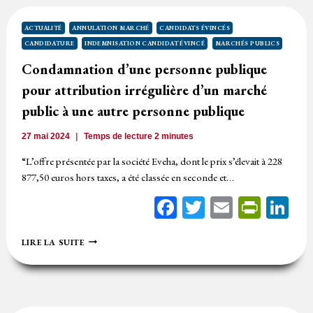
DE
TOUTE
CHANCE
ACTUALITÉ
ANNULATION MARCHÉ
CANDIDATS ÉVINCÉS
D’EMPORTER
CANDIDATURE
INDEMNISATION CANDIDAT ÉVINCÉ
MARCHÉS PUBLICS
LE
MARCHÉ
Condamnation d’une personne publique
PUBLIC
pour attribution irrégulière d’un marché
S’ARRÊTE
AUX
public à une autre personne publique
FRAIS
DE
27 mai 2024
Temps de lecture
2
minutes
SOUMISSION
“L’offre présentée par la société Eveha, dont le prix s’élevait à 228
877,50 euros hors taxes, a été classée en seconde et…
Facebook
Twitter
Email
Print
Li
CONDAMNATION
LIRE LA SUITE
D’UNE
PERSONNE
PUBLIQUE
POUR
ATTRIBUTION