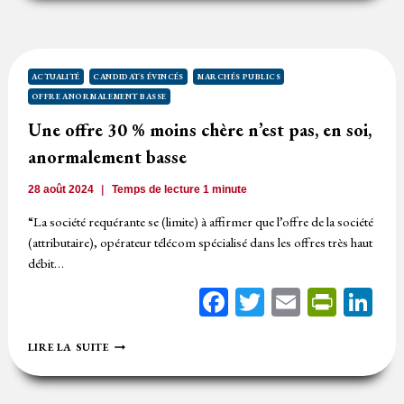
IRRÉGULIÈRE
ACTUALITÉ
CANDIDATS ÉVINCÉS
MARCHÉS PUBLICS
OFFRE ANORMALEMENT BASSE
Une offre 30 % moins chère n’est pas, en soi,
anormalement basse
28 août 2024
Temps de lecture
1
minute
“La société requérante se (limite) à affirmer que l’offre de la société
(attributaire), opérateur télécom spécialisé dans les offres très haut
débit…
Facebook
Twitter
Email
Print
Li
UNE
LIRE LA SUITE
OFFRE
30
%