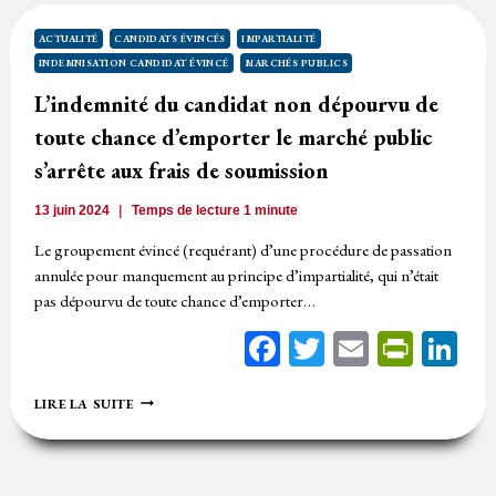
CANDIDAT
IRRÉGULIÈREMENT
ACTUALITÉ
CANDIDATS ÉVINCÉS
IMPARTIALITÉ
ÉVINCÉ
INDEMNISATION CANDIDAT ÉVINCÉ
MARCHÉS PUBLICS
L’indemnité du candidat non dépourvu de
toute chance d’emporter le marché public
s’arrête aux frais de soumission
13 juin 2024
Temps de lecture
1
minute
Le groupement évincé (requérant) d’une procédure de passation
annulée pour manquement au principe d’impartialité, qui n’était
pas dépourvu de toute chance d’emporter…
Facebook
Twitter
Email
Print
Li
L’INDEMNITÉ
LIRE LA SUITE
DU
CANDIDAT
NON
DÉPOURVU