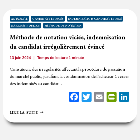
MOINS
CHÈRE
N’EST
PAS,
ACTUALITÉ
CANDIDATS ÉVINCÉS
INDEMNISATION CANDIDAT ÉVINCÉ
EN
MARCHÉS PUBLICS
MÉTHODE DE NOTATION
SOI,
ANORMALEMENT
Méthode de notation viciée, indemnisation
BASSE
du candidat irrégulièrement évincé
13 juin 2024
Temps de lecture
1
minute
Constituent des irrégularités affectant la procédure de passation
du marché public, justifiant la condamnation de l’acheteur à verser
des indemnités au candidat…
Facebook
Twitter
Email
Print
Li
MÉTHODE
LIRE LA SUITE
DE
NOTATION
VICIÉE,
INDEMNISATION
DU