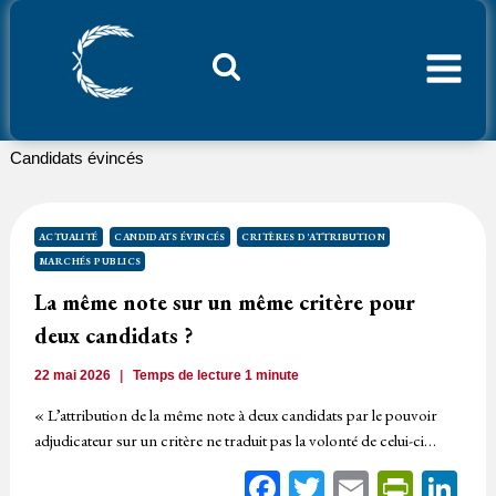
Aller
au
contenu
Considerant.fr
Candidats évincés
ACTUALITÉ
CANDIDATS ÉVINCÉS
CRITÈRES D'ATTRIBUTION
MARCHÉS PUBLICS
La même note sur un même critère pour
deux candidats ?
22 mai 2026
Temps de lecture
1
minute
« L’attribution de la même note à deux candidats par le pouvoir
adjudicateur sur un critère ne traduit pas la volonté de celui-ci…
Facebook
Twitter
Email
Print
Li