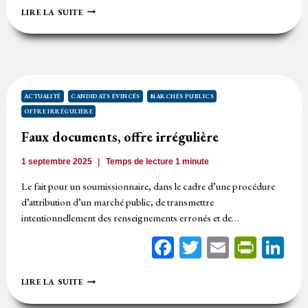
OFFRE
LIRE LA SUITE
IRRÉGULIÈRE,
INDEMNISATION
DU
CANDIDAT
IRRÉGULIÈREMENT
ÉVINCÉ
ACTUALITÉ
CANDIDATS ÉVINCÉS
MARCHÉS PUBLICS
OFFRE IRRÉGULIÈRE
Faux documents, offre irrégulière
1 septembre 2025
Temps de lecture
1
minute
Le fait pour un soumissionnaire, dans le cadre d’une procédure
d’attribution d’un marché public, de transmettre
intentionnellement des renseignements erronés et de…
Facebook
Twitter
Email
Print
Li
FAUX
LIRE LA SUITE
DOCUMENTS,
OFFRE