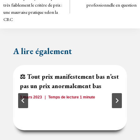
de
dl
très faiblement le critère de prix :
professionnelle en question
y
une mauvaise pratique selon la
l’article
CRC
A lire également
⚖️ Tout prix manifestement bas n’est
pas un prix anormalement bas
3 mars 2023
Temps de lecture
1
minute