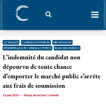
Aller
au
contenu
Considerant.fr
ACTUALITÉ
CANDIDATS ÉVINCÉS
IMPARTIALITÉ
INDEMNISATION CANDIDAT ÉVINCÉ
MARCHÉS PUBLICS
L’indemnité du candidat non
dépourvu de toute chance
d’emporter le marché public s’arrête
aux frais de soumission
13 juin 2024
Temps de lecture
1
minute