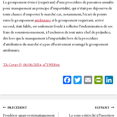
Le groupement évincé (requérant) d’une procédure de passation annulée
pour manquement au principe d’impartialité, qui n'était pas dépourvu de
toute chance d'emporter le marché car, notamment, l'écart de points
entre le groupement
attributaire
et le groupement requérant, arrivé
second, était faible, est seulement fondé à solliciter l'indemnisation de ses
frais de soumissionnement, à l'exclusion de tout autre chef de préjudice,
dès lors que le manquement à l'impartialité lors de la procédure
d'attribution du marché n'a pas effectivement avantagé le groupement
attributaire.
TA Cergy-P, 06/06/2024, n°1901844
Fa
T
E
Pr
ce
wi
m
in
bo
tt
ail
tF
ok
er
rie
Navigation
PRÉCÉDENT
SUIVANT
n
Pondérer quasi-systématiquement
Le sous-critère lié à l’insertion