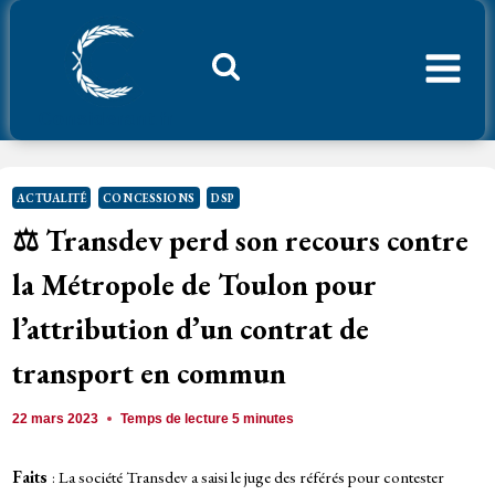
Aller
au
contenu
Considerant.fr
ACTUALITÉ
CONCESSIONS
DSP
⚖️ Transdev perd son recours contre
la Métropole de Toulon pour
l’attribution d’un contrat de
transport en commun
22 mars 2023
Temps de lecture
5
minutes
Faits
: La société Transdev a saisi le juge des référés pour contester