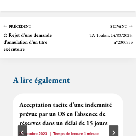
ce
wi
m
in
bo
tt
ail
tF
ok
er
rie
Navigation
PRÉCÉDENT
SUIVANT
n
⚖️
Rejet d’une demande
TA Toulon, 14/03/2023,
de
dl
d’annulation d’un titre
n°2300553
y
exécutoire
l’article
A lire également
Acceptation tacite d’une indemnité
prévue par un OS en l’absence de
réserves dans un délai de 15 jours
22 octobre 2023
Temps de lecture
1
minute