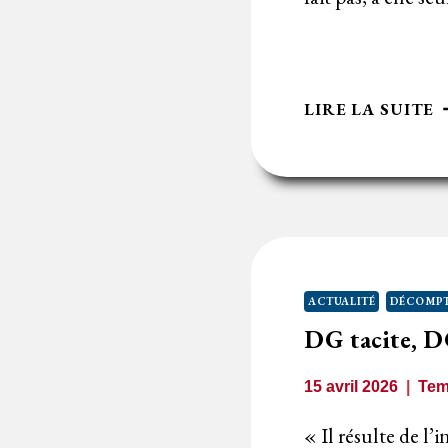
L
LIRE LA SUITE
C
D
D
G
D
S
T
ACTUALITÉ
DÉCOMPT
E
DG tacite, D
À
T
15 avril 2026
Tem
P
?
« Il résulte de l’