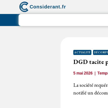
Aller
Considerant.fr
au
contenu
ACTUALITÉ
DÉCOMPT
DGD tacite p
5 mai 2026
Temps
La société requér
notifié un décom