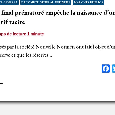
E GÉNÉRAL
DÉCOMPTE GÉNÉRAL DÉFINITIF
MARCHÉS PUBLICS
GD
final prématuré empêche la naissance d’
ACITE
itif tacite
ps de lecture
1
minute
isés par la société Nouvelle Normen ont fait l’objet d’
éserve et que les réserves…
F
N
ÉCOMPTE
INAL
RÉMATURÉ
MPÊCHE