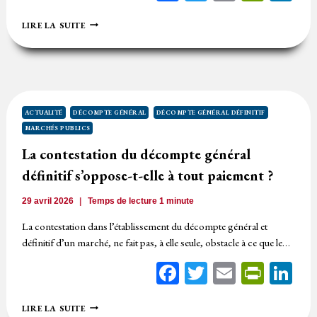
DGD
LIRE LA SUITE
TACITE
POUR
ABSENCE
DE
DG
(EXPLICITE)
ACTUALITÉ
DÉCOMPTE GÉNÉRAL
DÉCOMPTE GÉNÉRAL DÉFINITIF
MARCHÉS PUBLICS
La contestation du décompte général
définitif s’oppose-t-elle à tout paiement ?
29 avril 2026
Temps de lecture
1
minute
La contestation dans l’établissement du décompte général et
définitif d’un marché, ne fait pas, à elle seule, obstacle à ce que le…
Facebook
Twitter
Email
Print
Li
LA
LIRE LA SUITE