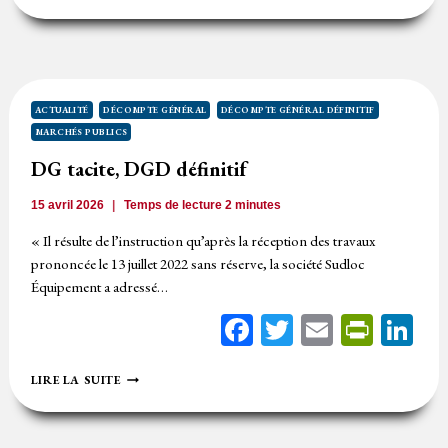
CONTESTATION
DU
DÉCOMPTE
GÉNÉRAL
DÉFINITIF
S’OPPOSE-
T-
ACTUALITÉ
DÉCOMPTE GÉNÉRAL
DÉCOMPTE GÉNÉRAL DÉFINITIF
ELLE
MARCHÉS PUBLICS
À
TOUT
DG tacite, DGD définitif
PAIEMENT
?
15 avril 2026
Temps de lecture
2
minutes
« Il résulte de l’instruction qu’après la réception des travaux
prononcée le 13 juillet 2022 sans réserve, la société Sudloc
Équipement a adressé…
Facebook
Twitter
Email
Print
Li
DG
LIRE LA SUITE
TACITE,
DGD
DÉFINITIF