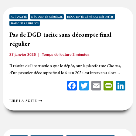
ACTUALITÉ
DÉCOMPTE GÉNÉRAL
DÉCOMPTE GÉNÉRAL DÉFINITIF
MARCHÉS PUBLICS
Pas de DGD tacite sans décompte final
régulier
27 janvier 2026
Temps de lecture
2
minutes
Il résulte de l’instruction que le dépôt, sur la plateforme Chorus,
d’un premier décompte final le 6 juin 2024 est intervenu alors…
Facebook
Twitter
Email
Print
Li
PAS
LIRE LA SUITE
DE
DGD
TACITE
SANS
DÉCOMPTE
FINAL