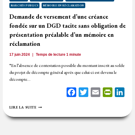
DÉCOMPTE
MARCHÉS PUBLICS
MÉMOIRE EN RÉCLAMATION
GÉNÉRAL
DÉFINITIF
Demande de versement d’une créance
TACITE
fondée sur un DGD tacite sans obligation de
présentation préalable d’un mémoire en
réclamation
17 juin 2024
Temps de lecture
1
minute
“En l’absence de contestation possible du montant inscrit au solde
du projet de décompte général après que celui-ci est devenu le
décompte…
Facebook
Twitter
Email
Print
Li
DEMANDE
LIRE LA SUITE
DE
VERSEMENT
D’UNE
CRÉANCE
FONDÉE