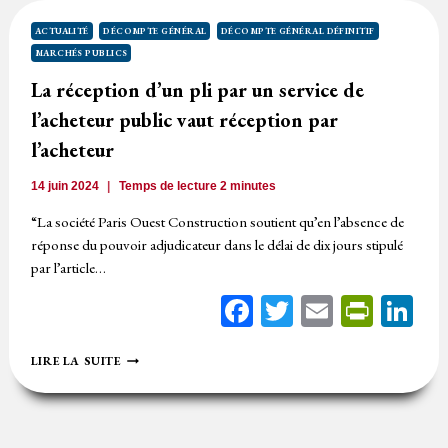
SUR
UN
ACTUALITÉ
DÉCOMPTE GÉNÉRAL
DÉCOMPTE GÉNÉRAL DÉFINITIF
DGD
MARCHÉS PUBLICS
TACITE
SANS
La réception d’un pli par un service de
OBLIGATION
l’acheteur public vaut réception par
DE
PRÉSENTATION
l’acheteur
PRÉALABLE
D’UN
14 juin 2024
Temps de lecture
2
minutes
MÉMOIRE
EN
“La société Paris Ouest Construction soutient qu’en l’absence de
RÉCLAMATION
réponse du pouvoir adjudicateur dans le délai de dix jours stipulé
par l’article…
Facebook
Twitter
Email
Print
Li
LA
LIRE LA SUITE
RÉCEPTION
D’UN
PLI
PAR
UN