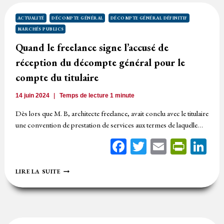
SERVICE
DE
ACTUALITÉ
DÉCOMPTE GÉNÉRAL
DÉCOMPTE GÉNÉRAL DÉFINITIF
L’ACHETEUR
MARCHÉS PUBLICS
PUBLIC
VAUT
Quand le freelance signe l’accusé de
RÉCEPTION
réception du décompte général pour le
PAR
L’ACHETEUR
compte du titulaire
14 juin 2024
Temps de lecture
1
minute
Dès lors que M. B, architecte freelance, avait conclu avec le titulaire
une convention de prestation de services aux termes de laquelle…
Facebook
Twitter
Email
Print
Li
QUAND
LIRE LA SUITE
LE
FREELANCE
SIGNE
L’ACCUSÉ
DE
RÉCEPTION