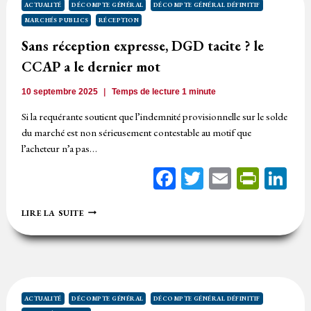
RÉGULIER
ACTUALITÉ
DÉCOMPTE GÉNÉRAL
DÉCOMPTE GÉNÉRAL DÉFINITIF
MARCHÉS PUBLICS
RÉCEPTION
Sans réception expresse, DGD tacite ? le
CCAP a le dernier mot
10 septembre 2025
Temps de lecture
1
minute
Si la requérante soutient que l’indemnité provisionnelle sur le solde
du marché est non sérieusement contestable au motif que
l’acheteur n’a pas…
Facebook
Twitter
Email
Print
Li
SANS
LIRE LA SUITE
RÉCEPTION
EXPRESSE,
DGD
TACITE
?
LE
CCAP
ACTUALITÉ
DÉCOMPTE GÉNÉRAL
DÉCOMPTE GÉNÉRAL DÉFINITIF
A