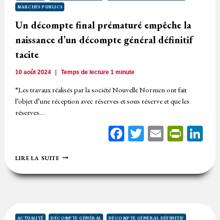
DGD
MARCHÉS PUBLICS
TACITE
Un décompte final prématuré empêche la
naissance d’un décompte général définitif
tacite
10 août 2024
Temps de lecture
1
minute
“Les travaux réalisés par la société Nouvelle Normen ont fait
l’objet d’une réception avec réserves et sous réserve et que les
réserves…
Facebook
Twitter
Email
Print
Li
UN
LIRE LA SUITE
DÉCOMPTE
FINAL
PRÉMATURÉ
EMPÊCHE
LA
NAISSANCE
D’UN
ACTUALITÉ
DÉCOMPTE GÉNÉRAL
DÉCOMPTE GÉNÉRAL DÉFINITIF