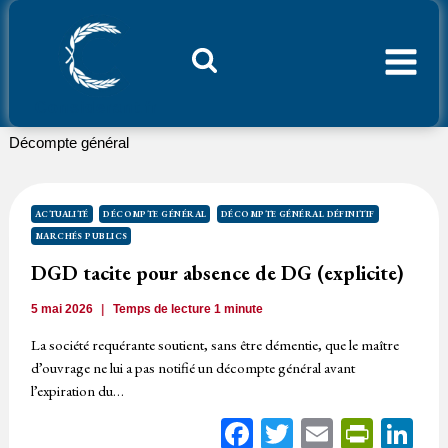
Aller
au
contenu
Considerant.fr
Décompte général
ACTUALITÉ
DÉCOMPTE GÉNÉRAL
DÉCOMPTE GÉNÉRAL DÉFINITIF
MARCHÉS PUBLICS
DGD tacite pour absence de DG (explicite)
5 mai 2026
Temps de lecture
1
minute
La société requérante soutient, sans être démentie, que le maître
d’ouvrage ne lui a pas notifié un décompte général avant
l’expiration du…
Facebook
Twitter
Email
Print
Li