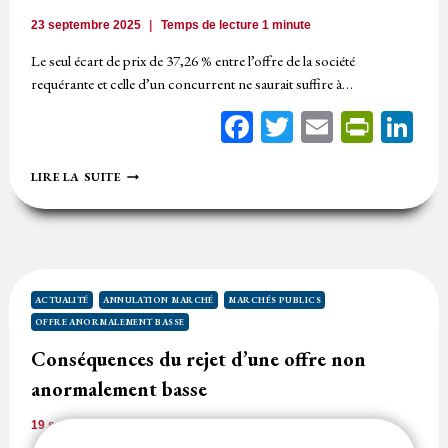
23 septembre 2025
Temps de lecture
1
minute
Le seul écart de prix de 37,26 % entre l’offre de la société
requérante et celle d’un concurrent ne saurait suffire à…
Facebook
Twitter
Email
Print
Li
37
LIRE LA SUITE
%
D’ÉCART,
OFFRE
ANORMALEMENT
BASSE
?
ACTUALITÉ
ANNULATION MARCHÉ
MARCHÉS PUBLICS
OFFRE ANORMALEMENT BASSE
Conséquences du rejet d’une offre non
anormalement basse
19 septembre 2025
Temps de lecture
2
minutes