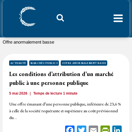
Aller
au
contenu
Considerant.fr
Offre anormalement basse
ACTUALITÉ
MARCHÉS PUBLICS
OFFRE ANORMALEMENT BASSE
Les conditions d’attribution d’un marché
public à une personne publique
5 mai 2026
Temps de lecture
1
minute
Une offre émanant d’une personne publique, inférieure de 23,6 %
à celle de la société requérante et supérieure au coût prévisionnel
du…
Facebook
Twitter
Email
Print
Li