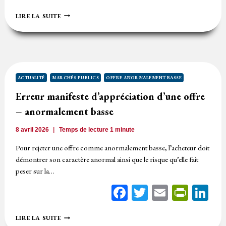
OFFRE
LIRE LA SUITE
ANORMALEMENT
BASSE
:
EXIGENCE
D’UNE
JUSTIFICATION
PRÉCISE
ACTUALITÉ
MARCHÉS PUBLICS
OFFRE ANORMALEMENT BASSE
Erreur manifeste d’appréciation d’une offre
– anormalement basse
8 avril 2026
Temps de lecture
1
minute
Pour rejeter une offre comme anormalement basse, l’acheteur doit
démontrer son caractère anormal ainsi que le risque qu’elle fait
peser sur la…
Facebook
Twitter
Email
Print
Li
ERREUR
LIRE LA SUITE
MANIFESTE