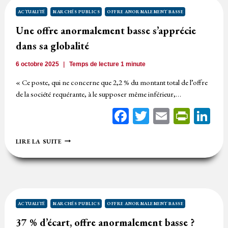
NE
CARACTÉRISE
ACTUALITÉ
MARCHÉS PUBLICS
OFFRE ANORMALEMENT BASSE
PAS
Une offre anormalement basse s’apprécie
UNE
OFFRE
dans sa globalité
ANORMALE
6 octobre 2025
Temps de lecture
1
minute
« Ce poste, qui ne concerne que 2,2 % du montant total de l’offre
de la société requérante, à le supposer même inférieur,…
Facebook
Twitter
Email
Print
Li
UNE
LIRE LA SUITE
OFFRE
ANORMALEMENT
BASSE
S’APPRÉCIE
DANS
SA
GLOBALITÉ
ACTUALITÉ
MARCHÉS PUBLICS
OFFRE ANORMALEMENT BASSE
37 % d’écart, offre anormalement basse ?