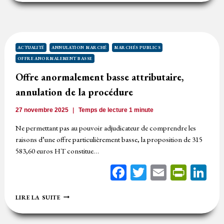
BASSE
:
ERREUR
MANIFESTE
D’APPRÉCIATION
ACTUALITÉ
ANNULATION MARCHÉ
MARCHÉS PUBLICS
OFFRE ANORMALEMENT BASSE
Offre anormalement basse attributaire,
annulation de la procédure
27 novembre 2025
Temps de lecture
1
minute
Ne permettant pas au pouvoir adjudicateur de comprendre les
raisons d’une offre particulièrement basse, la proposition de 315
583,60 euros HT constitue…
Facebook
Twitter
Email
Print
Li
OFFRE
LIRE LA SUITE
ANORMALEMENT
BASSE
ATTRIBUTAIRE,