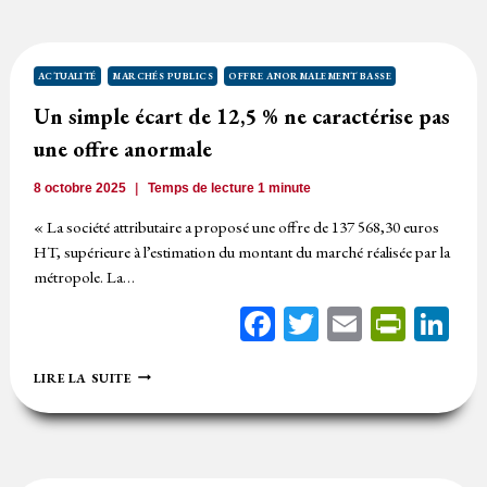
ANNULATION
DE
LA
PROCÉDURE
ACTUALITÉ
MARCHÉS PUBLICS
OFFRE ANORMALEMENT BASSE
Un simple écart de 12,5 % ne caractérise pas
une offre anormale
8 octobre 2025
Temps de lecture
1
minute
« La société attributaire a proposé une offre de 137 568,30 euros
HT, supérieure à l’estimation du montant du marché réalisée par la
métropole. La…
Facebook
Twitter
Email
Print
Li
UN
LIRE LA SUITE
SIMPLE
ÉCART
DE
12,5
%