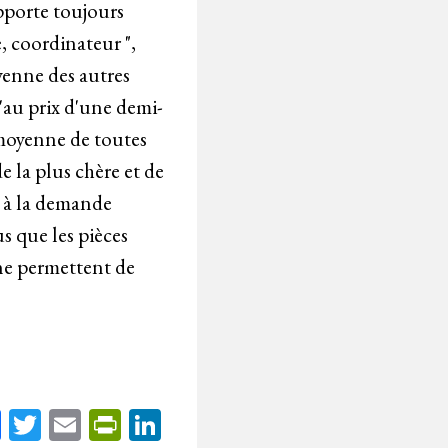
apporte toujours
, coordinateur ",
oyenne des autres
u'au prix d'une demi-
 moyenne de toutes
e la plus chère et de
e à la demande
s que les pièces
 ne permettent de
Fa
T
E
Pr
Li