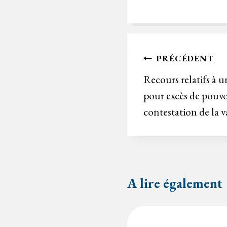
Navigation
PRÉCÉDENT
de
Recours relatifs à u
pour excès de pouvo
l’article
contestation de la v
A lire également