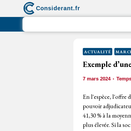
Aller
Considerant.fr
au
contenu
ACTUALITÉ
MARCH
Exemple d’une
7 mars 2024
Temps
En l'espèce, l'offre 
pouvoir adjudicateur
41,30 % à la moyenne
plus élevée. Si la so