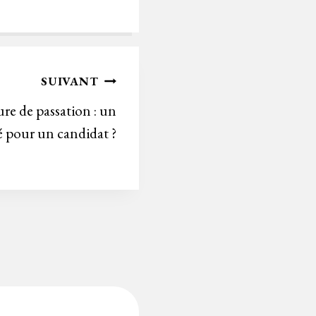
ce
wi
m
in
nk
bo
tt
ail
tF
ed
ok
er
rie
In
n
SUIVANT
dl
re de passation : un
y
é pour un candidat ?