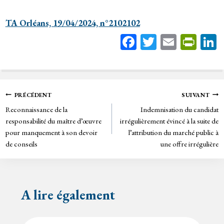
TA Orléans, 19/04/2024, n°2102102
Fa
T
E
Pr
ce
wi
m
in
bo
tt
ail
tF
ok
er
rie
Navigation
PRÉCÉDENT
SUIVANT
n
Reconnaissance de la
Indemnisation du candidat
de
dl
responsabilité du maître d’œuvre
irrégulièrement évincé à la suite de
y
pour manquement à son devoir
l’attribution du marché public à
l’article
de conseils
une offre irrégulière
A lire également