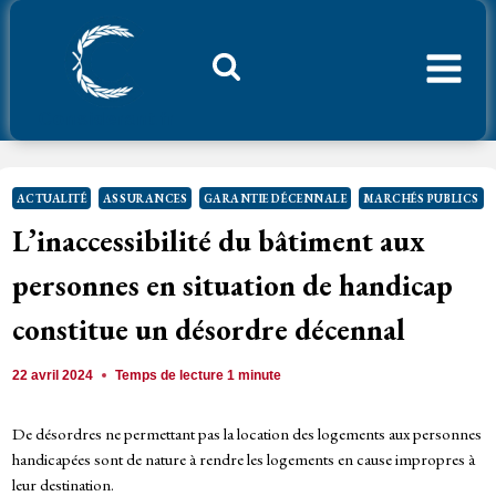
Aller
au
contenu
Considerant.fr
ACTUALITÉ
ASSURANCES
GARANTIE DÉCENNALE
MARCHÉS PUBLICS
L’inaccessibilité du bâtiment aux
personnes en situation de handicap
constitue un désordre décennal
22 avril 2024
Temps de lecture
1
minute
De désordres ne permettant pas la location des logements aux personnes
handicapées sont de nature à rendre les logements en cause impropres à
leur destination.