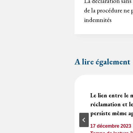
de
La déclaration sans 
de la procédure ne 
l’article
indemnités
A lire également
caractère
Le lien entre le
décompte général à
réclamation et l
sa notification
persiste même a
17 décembre 2023