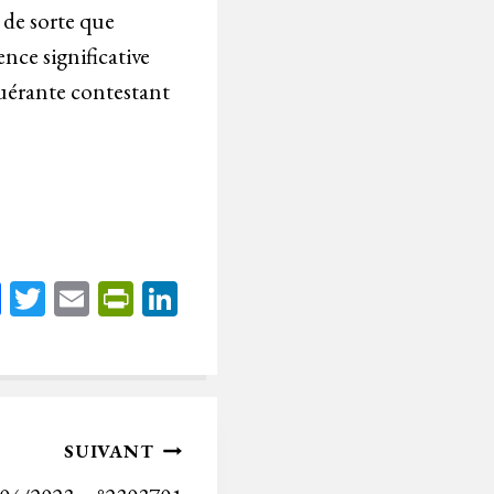
 de sorte que
nce significative
equérante contestant
Fa
T
E
Pr
Li
ce
wi
m
in
nk
bo
tt
ail
tF
ed
ok
er
rie
In
n
SUIVANT
dl