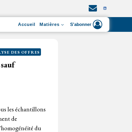
Accueil
Matières
S'abonner
YSE DES OFFRES
 sauf
ous les échantillons
ement de
 l'homogénéité du