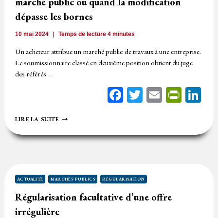
marché public ou quand la modification
dépasse les bornes
10 mai 2024
Temps de lecture
4
minutes
Un acheteur attribue un marché public de travaux à une entreprise.
Le soumissionnaire classé en deuxième position obtient du juge
des référés…
Facebook
Twitter
Email
Print
Li
RÉGULARISATION
LIRE LA SUITE
D’UNE
CANDIDATURE
À
UN
MARCHÉ
PUBLIC
OU
ACTUALITÉ
MARCHÉS PUBLICS
RÉGULARISATION
QUAND
Régularisation facultative d’une offre
LA
MODIFICATION
irrégulière
DÉPASSE