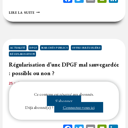
PRENDRE
LIRE LA SUITE
EN
COMPTE
L’IRRÉGULARITÉ
D’UNE
OFFRE
N’EST
PAS
ACTUALITÉ
DPGF
MARCHÉS PUBLICS
OFFRE IRRÉGULIÈRE
LA
RÉGULARISATION
RÉGULARISER
Régularisation d’une DPGF mal sauvegardée
: possible ou non ?
25 août 2024
Temps de lecture
2
minutes
Aux termes de l’article R. 2152-2 du Code de la commande
Ce contenu est réservé aux abonnés.
publique : » Dans toutes les procédures, l’acheteur peut autoriser
S'abonner
tous…...
Déjà abonné(e) ?
Connectez-vous ici