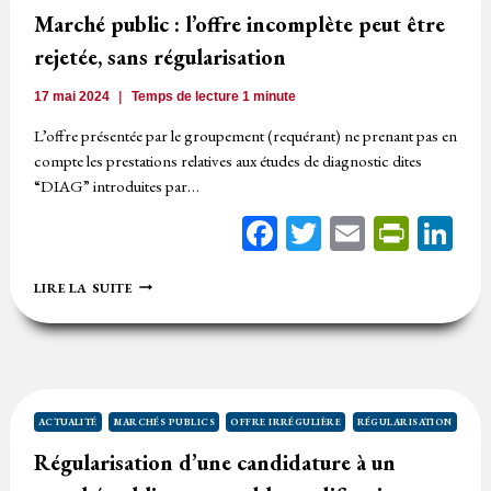
Marché public : l’offre incomplète peut être
rejetée, sans régularisation
17 mai 2024
Temps de lecture
1
minute
L’offre présentée par le groupement (requérant) ne prenant pas en
compte les prestations relatives aux études de diagnostic dites
“DIAG” introduites par…
Facebook
Twitter
Email
Print
Li
MARCHÉ
LIRE LA SUITE
PUBLIC
:
L’OFFRE
INCOMPLÈTE
PEUT
ÊTRE
REJETÉE,
ACTUALITÉ
MARCHÉS PUBLICS
OFFRE IRRÉGULIÈRE
RÉGULARISATION
SANS
Régularisation d’une candidature à un
RÉGULARISATION