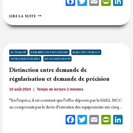
Facebook
Twitter
Email
Print
Li
RÉGULARISATION
LIRE LA SUITE
D’UNE
DPGF
MAL
SAUVEGARDÉE
:
POSSIBLE
OU
ACTUALITÉ
DEMANDE DE PRÉCISIONS
MARCHÉS PUBLICS
NON
OFFRE IRRÉGULIÈRE
RÉGULARISATION
?
Distinction entre demande de
régularisation et demande de précision
10 août 2024
Temps de lecture
2
minutes
“En l’espèce, il est constant que l’offre déposée par la SARL MCC
ne comprenait pas le devis d’entretien des équipements sur cinq…
Facebook
Twitter
Email
Print
Li