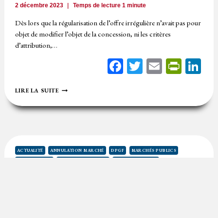
2 décembre 2023
Temps de lecture
1
minute
Dès lors que la régularisation de l’offre irrégulière n’avait pas pour
objet de modifier l’objet de la concession, ni les critères
d’attribution,…
Facebook
Twitter
Email
Print
Li
CONCESSION
LIRE LA SUITE
:
RÉGULARISATION
D’UNE
OFFRE
IRRÉGULIÈRE
LORS
D’UNE
ACTUALITÉ
ANNULATION MARCHÉ
DPGF
MARCHÉS PUBLICS
NÉGOCIATION
NÉGOCIATION
OFFRE IRRÉGULIÈRE
RÉGULARISATION
⚖️ Une régularisation ne doit pas modifier
substantiellement l’offre
20 mars 2023
Temps de lecture
2
minutes