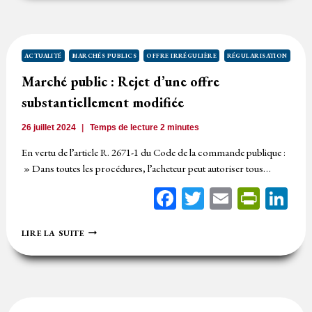
ENTRE
BPU
ET
DQE
ACTUALITÉ
MARCHÉS PUBLICS
OFFRE IRRÉGULIÈRE
RÉGULARISATION
Marché public : Rejet d’une offre
substantiellement modifiée
26 juillet 2024
Temps de lecture
2
minutes
En vertu de l’article R. 2671-1 du Code de la commande publique :
» Dans toutes les procédures, l’acheteur peut autoriser tous…
Facebook
Twitter
Email
Print
Li
MARCHÉ
LIRE LA SUITE
PUBLIC
:
REJET
D’UNE
OFFRE
SUBSTANTIELLEMENT