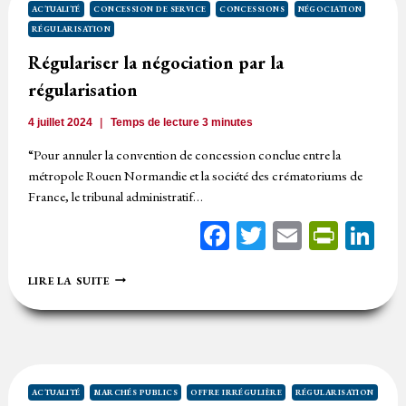
MODIFIÉE
ACTUALITÉ
CONCESSION DE SERVICE
CONCESSIONS
NÉGOCIATION
RÉGULARISATION
Régulariser la négociation par la
régularisation
4 juillet 2024
Temps de lecture
3
minutes
“Pour annuler la convention de concession conclue entre la
métropole Rouen Normandie et la société des crématoriums de
France, le tribunal administratif…
Facebook
Twitter
Email
Print
Li
RÉGULARISER
LIRE LA SUITE
LA
NÉGOCIATION
PAR
LA
RÉGULARISATION
ACTUALITÉ
MARCHÉS PUBLICS
OFFRE IRRÉGULIÈRE
RÉGULARISATION