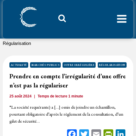
Aller
au
contenu
Considerant.fr
Régularisation
ACTUALITÉ
MARCHÉS PUBLICS
OFFRE IRRÉGULIÈRE
RÉGULARISATION
Prendre en compte l’irrégularité d’une offre
n’est pas la régulariser
25 août 2024
Temps de lecture
1
minute
“La société requérante) a […] omis de joindre un échantillon,
pourtant obligatoire d’après le règlement de la consultation, d’un
gilet de sécurité…
Facebook
Twitter
Email
Print
Li