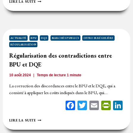
DISTINCTION
LIRE LA SUITE
ENTRE
DEMANDE
DE
RÉGULARISATION
ET
DEMANDE
DE
ACTUALITÉ
BPU
DQE
MARCHÉS PUBLICS
OFFRE IRRÉGULIÈRE
PRÉCISION
RÉGULARISATION
Régularisation des contradictions entre
BPU et DQE
10 août 2024
Temps de lecture
1
minute
La correction des discordances entre le BPU et le DQE, qui a
consisté à appliquer les coûts indiqués dans le BPU, qui…
Facebook
Twitter
Email
Print
Li
RÉGULARISATION
LIRE LA SUITE
DES
CONTRADICTIONS