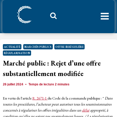
Aller
au
contenu
Considerant.fr
ACTUALITÉ
MARCHÉS PUBLICS
OFFRE IRRÉGULIÈRE
RÉGULARISATION
Marché public : Rejet d’une offre
substantiellement modifiée
26 juillet 2024
Temps de lecture
2
minutes
En vertu de l'article
R. 2671-1
du Code de la commande publique : "
Dans
toutes les procédures, l'acheteur peut autoriser tous les soumissionnaires
concernés à régulariser les offres irrégulières dans un
délai
approprié, à
condition qu'elles ne soient pas anormalement basses. / La régularisation