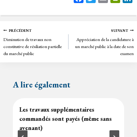
ce
wi
m
in
bo
tt
ail
tF
ok
er
rie
Navigation
PRÉCÉDENT
SUIVANT
n
Diminution de travaux non
Appréciation de la candidature à
de
dl
constitutive de résiliation partielle
un marché public à la date de son
y
du marché public
examen
l’article
A lire également
Les travaux supplémentaires
commandés sont payés (même sans
avenant)