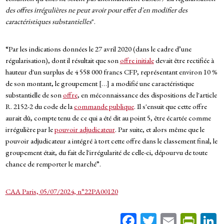
des offres irrégulières ne peut avoir pour effet d'en modifier des
caractéristiques substantielles
".
“Par les indications données le 27 avril 2020 (dans le cadre d’une
régularisation), dont il résultait que son
offre initiale
devait être rectifiée à
hauteur d'un surplus de 4 558 000 francs CFP, représentant environ 10 %
de son montant, le groupement […] a modifié une caractéristique
substantielle de son
offre
, en méconnaissance des dispositions de l'article
R. 2152-2 du code de la
commande publique
. Il s'ensuit que cette offre
aurait dû, compte tenu de ce qui a été dit au point 5, être écartée comme
irrégulière par le
pouvoir adjudicateur
. Par suite, et alors même que le
pouvoir adjudicateur a intégré à tort cette offre dans le classement final, le
groupement était, du fait de l'irrégularité de celle-ci, dépourvu de toute
chance de remporter le marché”.
CAA Paris, 05/07/2024, n°22PA00120
Fa
T
E
Pr