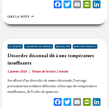
Facebook
Twitter
Email
Print
Li
DÉSORDRES
LIRE LA SUITE
APPARENTS
OU
CONNUS
NON
RÉSERVÉS
LORS
DE
ACTUALITÉ
GARANTIE DÉCENNALE
MALFAÇONS
MARCHÉS PUBLICS
LA
Désordre décennal dû à une température
RÉCEPTION
AUX
insuffisante
FRAIS
ET
1 janvier 2024
Temps de lecture
1
minute
RISQUES
DU
Est affecté d’un désordre de nature décennale, l’ouvrage
MAÎTRE
présentant une isolation déficiente, si bien que des températures
D’OUVRAGE
insuffisantes, de l’ordre de quatorze…
Facebook
Twitter
Email
Print
Li