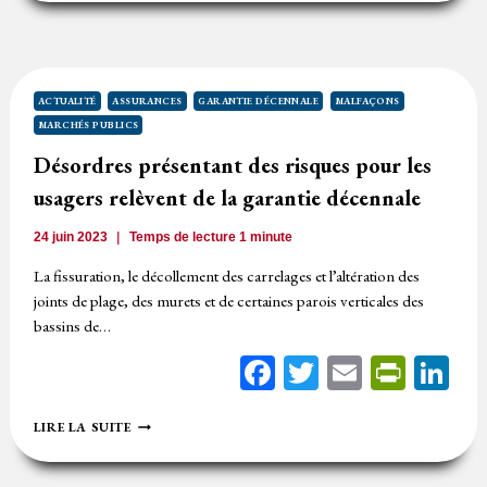
D’AMPLEUR
EXCEPTIONNELLE
N’ABSORBE
PAS
LES
FAUTES
ACTUALITÉ
ASSURANCES
GARANTIE DÉCENNALE
MALFAÇONS
CONTRACTUELLES
MARCHÉS PUBLICS
Désordres présentant des risques pour les
usagers relèvent de la garantie décennale
24 juin 2023
Temps de lecture
1
minute
La fissuration, le décollement des carrelages et l’altération des
joints de plage, des murets et de certaines parois verticales des
bassins de…
Facebook
Twitter
Email
Print
Li
DÉSORDRES
LIRE LA SUITE
PRÉSENTANT
DES
RISQUES