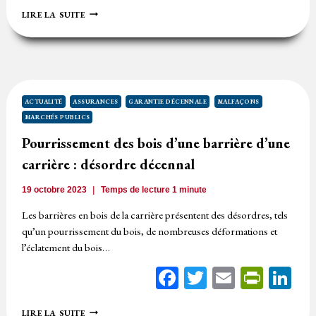
DÉSORDRE
LIRE LA SUITE
DÉCENNAL
DÛ
À
UNE
TEMPÉRATURE
INSUFFISANTE
ACTUALITÉ
ASSURANCES
GARANTIE DÉCENNALE
MALFAÇONS
MARCHÉS PUBLICS
Pourrissement des bois d’une barrière d’une
carrière : désordre décennal
19 octobre 2023
Temps de lecture
1
minute
Les barrières en bois de la carrière présentent des désordres, tels
qu’un pourrissement du bois, de nombreuses déformations et
l’éclatement du bois…
Facebook
Twitter
Email
Print
Li
POURRISSEMENT
LIRE LA SUITE