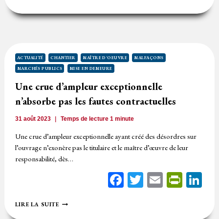
DES
BOIS
D’UNE
BARRIÈRE
D’UNE
CARRIÈRE
:
ACTUALITÉ
CHANTIER
MAÎTRE D'OEUVRE
MALFAÇONS
DÉSORDRE
MARCHÉS PUBLICS
MISE EN DEMEURE
DÉCENNAL
Une crue d’ampleur exceptionnelle
n’absorbe pas les fautes contractuelles
31 août 2023
Temps de lecture
1
minute
Une crue d’ampleur exceptionnelle ayant créé des désordres sur
l’ouvrage n’exonère pas le titulaire et le maître d’œuvre de leur
responsabilité, dès…
Facebook
Twitter
Email
Print
Li
UNE
LIRE LA SUITE
CRUE