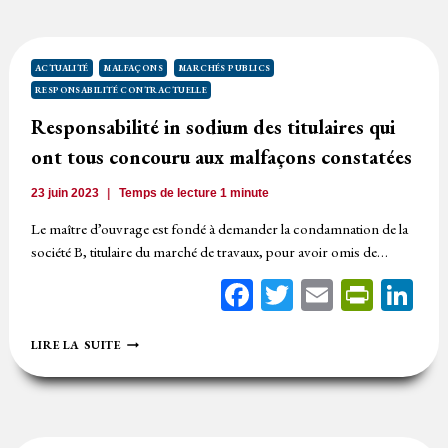
POUR
LES
USAGERS
RELÈVENT
ACTUALITÉ
MALFAÇONS
MARCHÉS PUBLICS
DE
RESPONSABILITÉ CONTRACTUELLE
LA
GARANTIE
Responsabilité in sodium des titulaires qui
DÉCENNALE
ont tous concouru aux malfaçons constatées
23 juin 2023
Temps de lecture
1
minute
Le maître d’ouvrage est fondé à demander la condamnation de la
société B, titulaire du marché de travaux, pour avoir omis de…
Facebook
Twitter
Email
Print
Li
RESPONSABILITÉ
LIRE LA SUITE
IN
SODIUM
DES
TITULAIRES
QUI