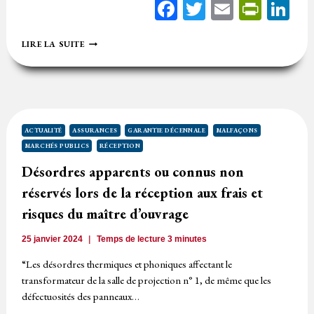
Facebook
Twitter
Email
Print
Li
L’INOPPOSABILITÉ
LIRE LA SUITE
D’UNE
RÉCEPTION
D’UN
MARCHÉ
PUBLIC
N’IMPLIQUANT
PAS
ACTUALITÉ
ASSURANCES
GARANTIE DÉCENNALE
MALFAÇONS
LE
MARCHÉS PUBLICS
RÉCEPTION
MAÎTRE
D’OUVRAGE
Désordres apparents ou connus non
réservés lors de la réception aux frais et
risques du maître d’ouvrage
25 janvier 2024
Temps de lecture
3
minutes
“Les désordres thermiques et phoniques affectant le
transformateur de la salle de projection n° 1, de même que les
défectuosités des panneaux…