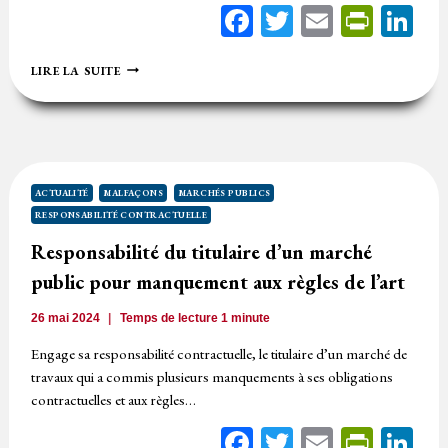
Facebook
Twitter
Email
Print
Li
L’IRRESPONSABILITÉ
LIRE LA SUITE
CONTRACTUELLE
DU
MAÎTRE
D’OEUVRE
POUR
LES
DÉSORDRES
ACTUALITÉ
MALFAÇONS
MARCHÉS PUBLICS
POST-
RESPONSABILITÉ CONTRACTUELLE
RÉCEPTION
INDISSOCIABLES
Responsabilité du titulaire d’un marché
DE
public pour manquement aux règles de l’art
LA
RÉALISATION
DE
26 mai 2024
Temps de lecture
1
minute
L’OUVRAGE
Engage sa responsabilité contractuelle, le titulaire d’un marché de
travaux qui a commis plusieurs manquements à ses obligations
contractuelles et aux règles…
Facebook
Twitter
Email
Print
Li