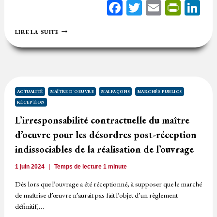
Facebook
Twitter
Email
Print
Li
TROUBLES
LIRE LA SUITE
DE
JOUISSANCE
LOCATIVE
ET
GARANTIE
DÉCENNALE
:
ACTUALITÉ
MAÎTRE D'OEUVRE
MALFAÇONS
MARCHÉS PUBLICS
RÉGIME
RÉCEPTION
D’INDEMNISATION
L’irresponsabilité contractuelle du maître
d’oeuvre pour les désordres post-réception
indissociables de la réalisation de l’ouvrage
1 juin 2024
Temps de lecture
1
minute
Dès lors que l’ouvrage a été réceptionné, à supposer que le marché
de maîtrise d’œuvre n’aurait pas fait l’objet d’un règlement
définitif,…