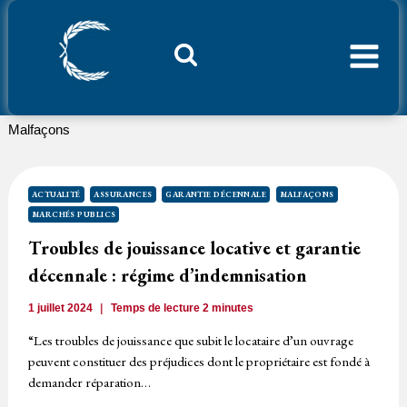
Aller
au
contenu
Considerant.fr
Malfaçons
ACTUALITÉ
ASSURANCES
GARANTIE DÉCENNALE
MALFAÇONS
MARCHÉS PUBLICS
Troubles de jouissance locative et garantie
décennale : régime d’indemnisation
1 juillet 2024
Temps de lecture
2
minutes
“Les troubles de jouissance que subit le locataire d’un ouvrage
peuvent constituer des préjudices dont le propriétaire est fondé à
demander réparation…