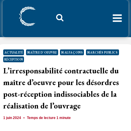
Aller
au
contenu
Considerant.fr
ACTUALITÉ
MAÎTRE D'OEUVRE
MALFAÇONS
MARCHÉS PUBLICS
RÉCEPTION
L’irresponsabilité contractuelle du
maître d’oeuvre pour les désordres
post-réception indissociables de la
réalisation de l’ouvrage
1 juin 2024
Temps de lecture
1
minute