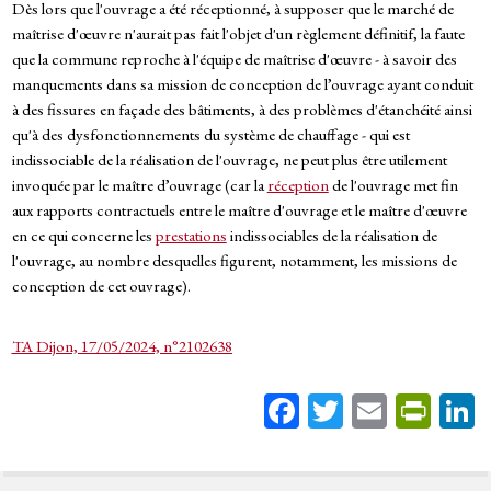
Dès lors que l'ouvrage a été réceptionné, à supposer que le marché de
maîtrise d'œuvre n'aurait pas fait l'objet d'un règlement définitif, la faute
que la commune reproche à l'équipe de maîtrise d'œuvre - à savoir des
manquements dans sa mission de conception de l’ouvrage ayant conduit
à des fissures en façade des bâtiments, à des problèmes d'étanchéité ainsi
qu'à des dysfonctionnements du système de chauffage - qui est
indissociable de la réalisation de l'ouvrage, ne peut plus être utilement
invoquée par le maître d’ouvrage (car la
réception
de l'ouvrage met fin
aux rapports contractuels entre le maître d'ouvrage et le maître d'œuvre
en ce qui concerne les
prestations
indissociables de la réalisation de
l'ouvrage, au nombre desquelles figurent, notamment, les missions de
conception de cet ouvrage).
TA Dijon, 17/05/2024, n°2102638
Fa
T
E
Pr
ce
wi
m
in
bo
tt
ail
tF