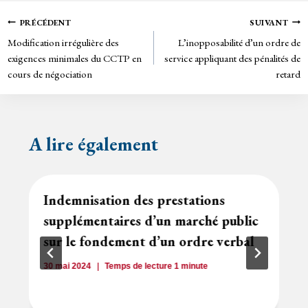
ok
er
rie
Navigation
PRÉCÉDENT
SUIVANT
n
Modification irrégulière des
L’inopposabilité d’un ordre de
de
dl
exigences minimales du CCTP en
service appliquant des pénalités de
y
cours de négociation
retard
l’article
A lire également
Indemnisation des prestations
supplémentaires d’un marché public
sur le fondement d’un ordre verbal
30 mai 2024
Temps de lecture
1
minute