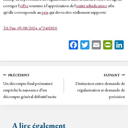
corriger l'
offre
soumise à l'appréciation de l'
entité adjudicatrice
afin
qu'elle corresponde au
prix
qui devra être réellement supporté.
TA Pau, 05/08/2024, n°2401810
Fa
T
E
Pr
ce
wi
m
in
bo
tt
ail
tF
ok
er
rie
Navigation
PRÉCÉDENT
SUIVANT
n
Un décompte final prématuré
Distinction entre demande de
de
dl
empêche la naissance d’un
régularisation et demande de
y
décompte général définitif tacite
précision
l’article
A lire également