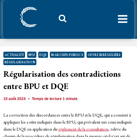
Aller
au
contenu
Considerant.fr
ACTUALITÉ
BPU
DQE
MARCHÉS PUBLICS
OFFRE IRRÉGULIÈRE
RÉGULARISATION
Régularisation des contradictions
entre BPU et DQE
10 août 2024
Temps de lecture
1
minute
La correction des discordances entre le BPU et le DQE, qui a consisté à
appliquer les coûts indiqués dans le BPU, qui prévalent sur ceux indiqués
dans le DQE en application du
règlement de la consultation
, relève du
champ de la procédure de régularisation dans la mesure où il s'est agi de