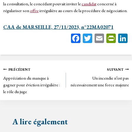
la consultation, le concédant pouvait inviter le
candidat
concerné à
régulariser son
offre
irrégulière au cours de la procédure de négociation.
CAA de MARSEILLE, 27/11/2023, n°22MA02071
Fa
T
E
Pr
ce
wi
m
in
bo
tt
ail
tF
ok
er
rie
Navigation
PRÉCÉDENT
SUIVANT
n
Appréciation du manque à
Un incendie n’est pas
de
dl
gagner pour éviction irrégulière :
nécessairement une force majeure
y
le rôle du juge
l’article
A lire également