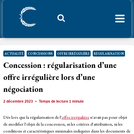
Aller
au
contenu
Considerant.fr
ACTUALITÉ
CONCESSIONS
OFFRE IRRÉGULIÈRE
RÉGULARISATION
Concession : régularisation d’une
offre irrégulière lors d’une
négociation
2 décembre 2023
Temps de lecture
1
minute
Dès lors que la régularisation de l'
offre irrégulière
n'avait pas pour objet
de modifier l'objet de la concession, ni les critères d'attribution, ni les
conditions et caractéristiques minimales indiquées dans les documents de